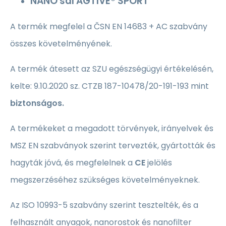
NANO sál AGTIVE
®
SPORT
A termék megfelel a ČSN EN 14683 + AC szabvány
összes követelményének.
A termék átesett az SZU egészségügyi értékelésén,
kelte: 9.10.2020 sz. CTZB 187-10478/20-191-193 mint
biztonságos.
A termékeket a megadott törvények, irányelvek és
MSZ EN szabványok szerint tervezték, gyártották és
hagyták jóvá, és megfelelnek a
CE
jelölés
megszerzéséhez szükséges követelményeknek.
Az ISO 10993-5 szabvány szerint tesztelték, és a
felhasznált anyagok, nanorostok és nanofilter