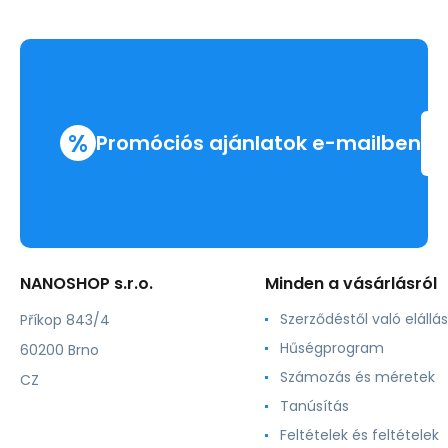
%
Promóciós ajánlatok e-mailben
NANOSHOP s.r.o.
Minden a vásárlásról
Szerződéstől való elállás
Příkop 843/4
Hűségprogram
60200 Brno
Számozás és méretek
CZ
Tanúsítás
Feltételek és feltételek