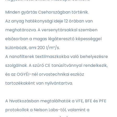
Minden gyártás Csehországban történik.
Az anyag hatékonysági ideje 12 órában van
meghatározva. A versenytársakkal szemben
elsősorban a magas légáteresztő képességgel
különbözik, ami 200 l/m²/s.
A nanofilterek textilmaszkokba való behelyezésre
szolgálnak. A szűrő CE tanúsítvánnyal rendelkezik,
és az OGYÉI-nél orvostechnikai eszköz
tartozékaként van nyilvántartva.
A hivatkozásban megtalálhatók a VFE, BFE és PFE
protokollok a Nelson Labs-tól, valamint a