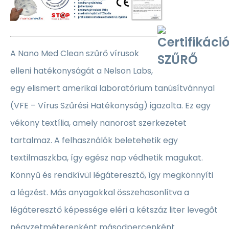
A Nano Med Clean szűrő vírusok
elleni hatékonyságát a Nelson Labs,
egy elismert amerikai laboratórium tanúsítvánnyal
(VFE – Vírus Szűrési Hatékonyság) igazolta. Ez egy
vékony textília, amely nanorost szerkezetet
tartalmaz. A felhasználók beletehetik egy
textilmaszkba, így egész nap védhetik magukat.
Könnyű és rendkívül légáteresztő, így megkönnyíti
a légzést. Más anyagokkal összehasonlítva a
légáteresztő képessége eléri a kétszáz liter levegőt
négyzetméterenként másodpercenként.