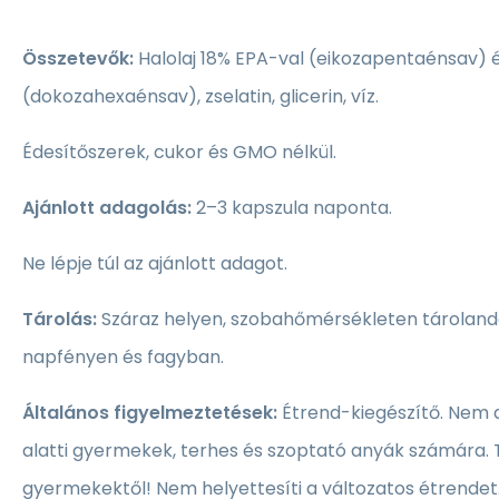
Összetevők:
Halolaj 18% EPA-val (eikozapentaénsav) 
(dokozahexaénsav), zselatin, glicerin, víz.
Édesítőszerek, cukor és GMO nélkül.
Ajánlott adagolás:
2–3 kapszula naponta.
Ne lépje túl az ajánlott adagot.
Tárolás:
Száraz helyen, szobahőmérsékleten tárolandó
napfényen és fagyban.
Általános figyelmeztetések:
Étrend-kiegészítő. Nem 
alatti gyermekek, terhes és szoptató anyák számára. 
gyermekektől! Nem helyettesíti a változatos étrendet