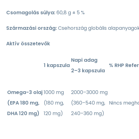
Csomagolás súlya:
60,8 g ± 5 %
Származási ország:
Csehország globális alapanyago
Aktív összetevők
Napi adag
1 kapszula
% RHP Refer
2–3 kapszula
Omega-3 olaj
1000 mg
2000–3000 mg
(EPA 180 mg,
(180 mg,
(360–540 mg,
Nincs megh
DHA 120 mg)
120 mg)
240–360 mg)