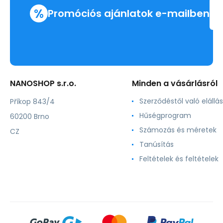
%
Promóciós ajánlatok e-mailben
NANOSHOP s.r.o.
Minden a vásárlásról
Szerződéstől való elállás
Příkop 843/4
Hűségprogram
60200 Brno
Számozás és méretek
CZ
Tanúsítás
Feltételek és feltételek