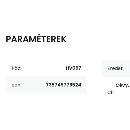
PARAMÉTEREK
Kód:
HV067
Eredet:
ean:
735745778524
Cévy,
Cíl: