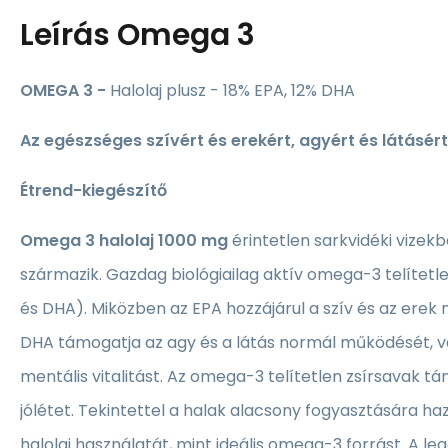
Leírás
Omega 3
OMEGA 3 -
Halolaj plusz - 18% EPA, 12% DHA
Az egészséges szívért és erekért, agyért és látásért
Étrend-kiegészítő
Omega 3 halolaj 1000 mg
érintetlen sarkvidéki vizek
származik. Gazdag biológiailag aktív omega-3 telítetl
és DHA). Miközben az EPA hozzájárul a szív és az ere
DHA támogatja az agy és a látás normál működését, va
mentális vitalitást. Az omega-3 telítetlen zsírsavak t
jólétet. Tekintettel a halak alacsony fogyasztására ha
halolaj használatát, mint ideális omega-3 forrást. A l