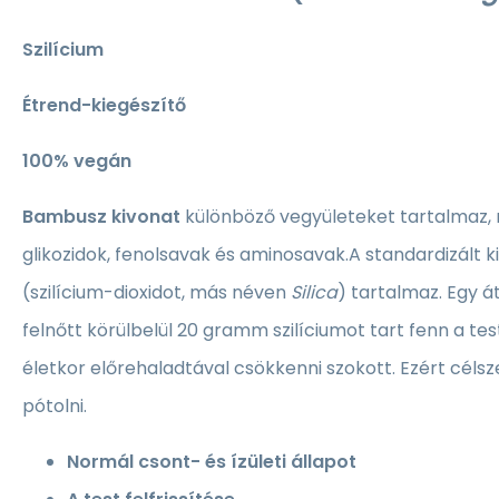
Szilícium
Étrend-kiegészítő
100% vegán
Bambusz kivonat
különböző vegyületeket tartalmaz, 
glikozidok, fenolsavak és aminosavak.A standardizált k
(szilícium-dioxidot, más néven
Silica
) tartalmaz. Egy 
felnőtt körülbelül 20 gramm szilíciumot tart fenn a tes
életkor előrehaladtával csökkenni szokott. Ezért célsz
pótolni.
Normál csont- és ízületi állapot