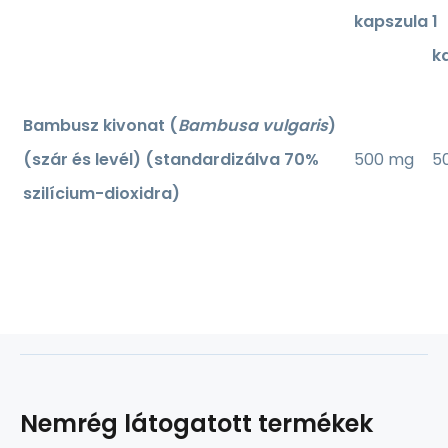
kapszula
1
k
Bambusz kivonat (
Bambusa vulgaris
)
(szár és levél) (standardizálva 70%
500 mg
5
szilícium-dioxidra)
Nemrég látogatott termékek