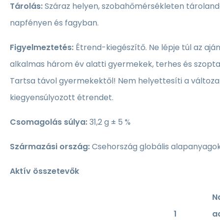
Tárolás:
Száraz helyen, szobahőmérsékleten tárolandó
napfényen és fagyban.
Figyelmeztetés:
Étrend-kiegészítő. Ne lépje túl az ajá
alkalmas három év alatti gyermekek, terhes és szopt
Tartsa távol gyermekektől! Nem helyettesíti a változa
kiegyensúlyozott étrendet.
Csomagolás súlya:
31,2 g ± 5 %
Származási ország:
Csehország globális alapanyago
Aktív összetevők
N
1
a