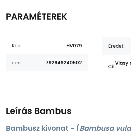
PARAMÉTEREK
Kód:
HV079
Eredet:
ean:
792649240502
Vlasy a
Cíl:
Leírás
Bambus
Bambusz kivonat - (
Bambusa vulg