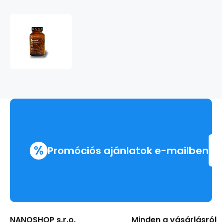
Bambus
%
Promóciós ajánlatok e-mailben
NANOSHOP s.r.o.
Minden a vásárlásról