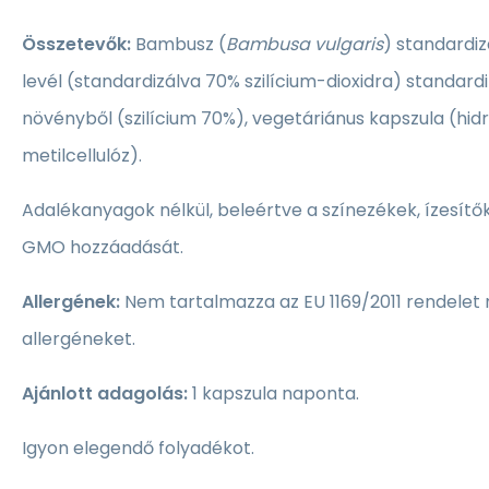
Összetevők:
Bambusz (
Bambusa vulgaris
) standardiz
levél (standardizálva 70% szilícium-dioxidra) standardi
növényből (szilícium 70%), vegetáriánus kapszula (hidr
metilcellulóz).
Adalékanyagok nélkül, beleértve a színezékek, ízesítő
GMO hozzáadását.
Allergének:
Nem tartalmazza az EU 1169/2011 rendelet 
allergéneket.
Ajánlott adagolás:
1 kapszula naponta.
Igyon elegendő folyadékot.