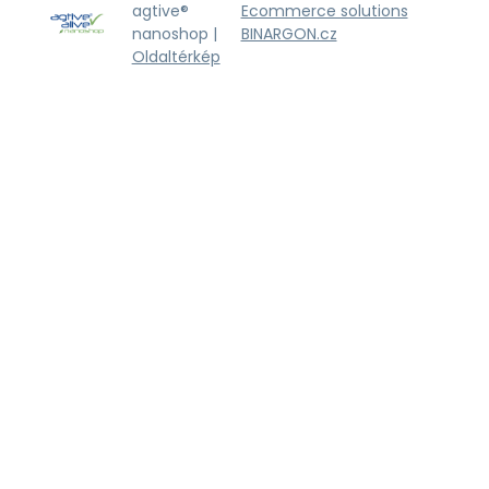
agtive®
Ecommerce solutions
nanoshop |
BINARGON.cz
Oldaltérkép