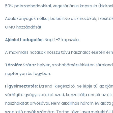
50% poliszacharidokkal, vegetáriánus kapszula (hidroxi
Adalékanyagok nélkül, beleértve a színezékek, ízesítő
GMO hozzáadását.
Ajánlott adagolás:
Napi 1–2 kapszula.
A maximális hatások hosszú távú használat esetén érh
Tárolás:
Száraz helyen, szobahőmérsékleten tárolandó
napfényen és fagyban.
Figyelmeztetés:
Étrend-kiegészítő. Ne lépje túl az ajá
vérhígító gyógyszereket szed, konzultálja ennek az é
használatát orvosával. Nem alkalmas három év alatti
szoptató anyák számára. Tartsa távol gyermekektől! 