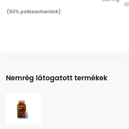
1
(50% poliszacharidok)
Nemrég látogatott termékek
Coprinus