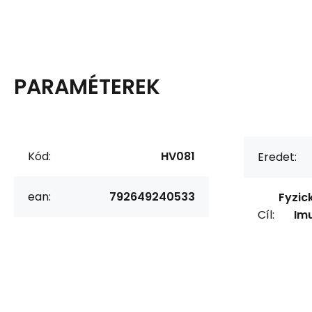
PARAMÉTEREK
Kód:
HV081
Eredet:
ean:
792649240533
Fyzic
Cíl:
Imu