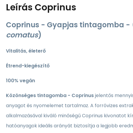
Leírás
Coprinus
Coprinus - Gyapjas tintagomba - 
comatus
)
Vitalitás, életerő
Étrend-kiegészítő
100% vegán
Közönséges tintagomba - Coprinus
jelentős mennyis
anyagot és nyomelemet tartalmaz. A forróvizes extra
alkalmazásával kiváló minőségű Coprinus kivonatot kí
hatóanyagok ideális arányát biztosítja a legjobb ere