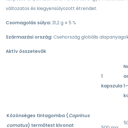
változatos és kiegyensúlyozott étrendet.
Csomagolás súlya:
31,2 g ± 5 %
Származási ország:
Csehország globális alapanyago
Aktív összetevők
N
1
a
kapszula
1
k
Közönséges tintagomba (
Coprinus
5
comatus
) termőtest kivonat
500 mg