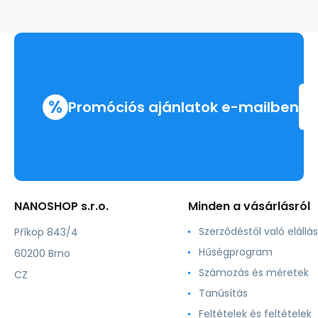
%
Promóciós ajánlatok e-mailben
NANOSHOP s.r.o.
Minden a vásárlásról
Szerződéstől való elállás
Příkop 843/4
Hűségprogram
60200 Brno
Számozás és méretek
CZ
Tanúsítás
Feltételek és feltételek