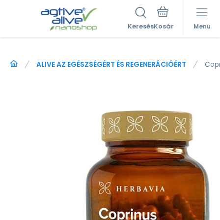
Keresés
Menu
ALIVE AZ EGÉSZSÉGÉRT ÉS REGENERÁCIÓÉRT
Copr