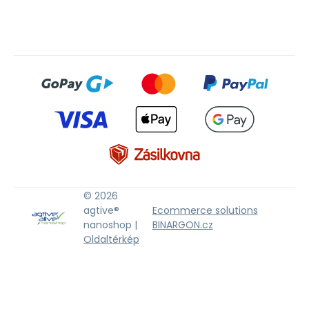
© 2026
agtive®
Ecommerce solutions
nanoshop |
BINARGON.cz
Oldaltérkép