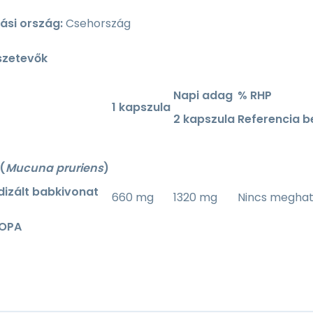
si ország:
Csehország
szetevők
Napi adag
% RHP
1 kapszula
2 kapszula
Referencia be
(
Mucuna pruriens
)
dizált babkivonat
660 mg
1320 mg
Nincs megha
DOPA