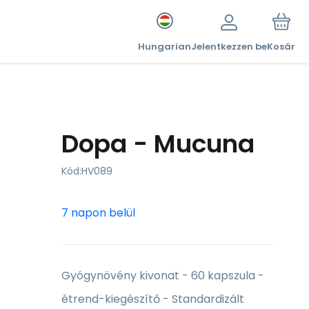
Hungarian
Jelentkezzen be
Kosár
Dopa - Mucuna
Kód:
HV089
7 napon belül
Gyógynövény kivonat - 60 kapszula -
étrend-kiegészítő - Standardizált