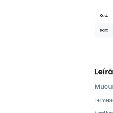
Kód:
ean:
Leír
Mucun
Terméken
Nemi ho