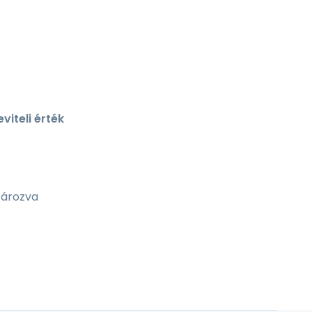
viteli érték
tározva