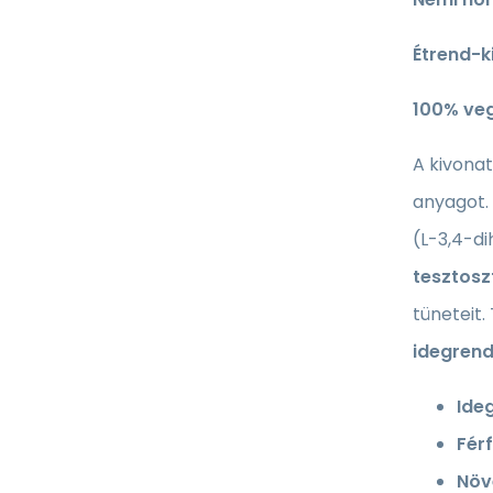
Étrend-k
100% ve
A kivona
anyagot. 
(L-3,4-di
tesztosz
tüneteit
idegrend
Ide
Fér
Növ