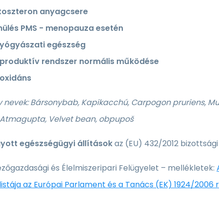
toszteron anyagcsere
hülés PMS - menopauza esetén
yógyászati egészség
eproduktív rendszer normális működése
ioxidáns
ív nevek: Bársonybab, Kapikacchú, Carpogon pruriens, 
, Atmagupta, Velvet bean, obpupoš
ott egészségügyi állítások
az (EU) 432/2012 bizottsági
zőgazdasági és Élelmiszeripari Felügyelet – mellékletek:
 listája az Európai Parlament és a Tanács (EK) 1924/2006 r