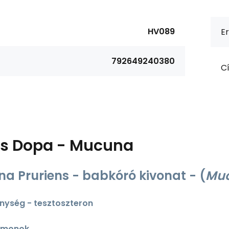
HV089
Er
792649240380
Cí
ás
Dopa - Mucuna
a Pruriens - babkóró kivonat - (
Muc
ység - tesztoszteron
rmonok