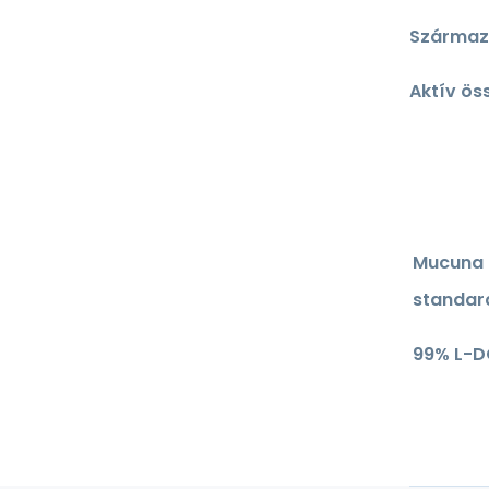
Származá
Aktív ös
Mucuna 
standar
99% L-