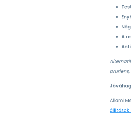
Tes
Eny
Nőg
A r
Ant
Alternat
pruriens
Jóváhagy
Állami Me
állítások