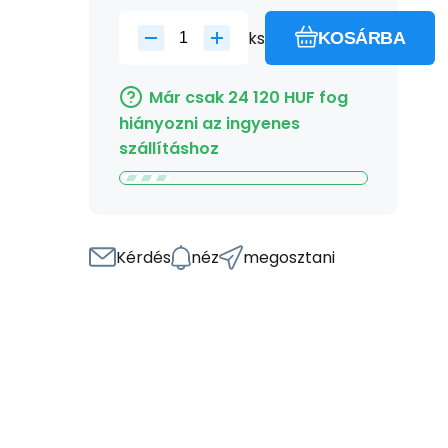
ks
KOSÁRBA
Már csak
24 120
HUF
fog
hiányozni az ingyenes
szállításhoz
Kérdés
néz
megosztani