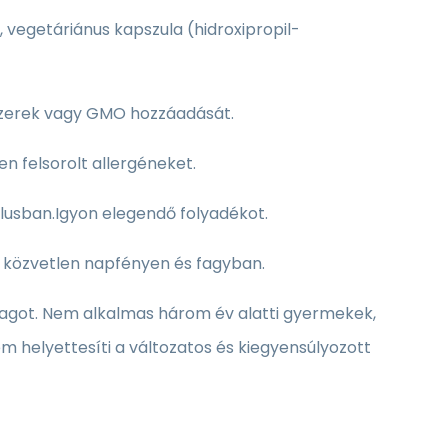
, vegetáriánus kapszula (hidroxipropil-
ószerek vagy GMO hozzáadását.
n felsorolt allergéneket.
klusban.Igyon elegendő folyadékot.
a közvetlen napfényen és fagyban.
 adagot. Nem alkalmas három év alatti gyermekek,
 helyettesíti a változatos és kiegyensúlyozott