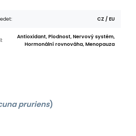
edet:
CZ / EU
Antioxidant, Plodnost, Nervový systém,
l:
Hormonální rovnováha, Menopauza
una pruriens
)