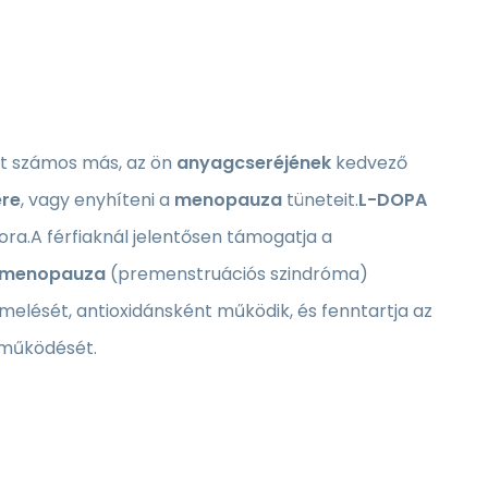
nt számos más, az ön
anyagcseréjének
kedvező
re
, vagy enyhíteni a
menopauza
tüneteit.
L-DOPA
ora.A férfiaknál jelentősen támogatja a
a menopauza
(premenstruációs szindróma)
melését, antioxidánsként működik, és fenntartja az
működését.