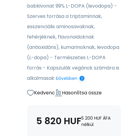
babkivonat 99% L-DOPA (levodopa) -
Szerves forrása a triptaminnak,
esszenciális aminosavaknak,
fehérjéknek, flavonoidoknak
(antioxidáns), kumarinoknak, levodopa
(L-dopa) - Természetes L-DOPA
forrás - Kapszulák vegánok számára is
alkalmasak
bővebben
Kedvenc
Hasonlítsa össze
5 820
HUF
5 200
HUF
ÁFA
nélkül