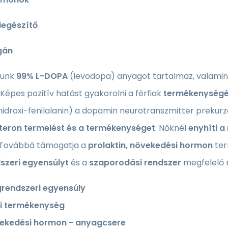
iegészítő
gán
tunk
99% L-DOPA
(levodopa) anyagot tartalmaz, valami
Képes pozitív hatást gyakorolni a férfiak
termékenységé
hidroxi-fenilalanin) a dopamin neurotranszmitter prekurz
teron termelést és a termékenységet
. Nőknél
enyhíti 
. Továbbá támogatja a
prolaktin, növekedési hormon
ter
szeri egyensúlyt
és a
szaporodási rendszer
megfelelő 
grendszeri egyensúly
fi termékenység
ekedési hormon - anyagcsere