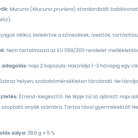
ők:
Mucuna (
Mucuna pruriens
) standardizált babkivonat
ulóz).
yagok nélkül, beleértve a színezékek, ízesítők, tartósít
ek:
Nem tartalmazza az EU 1169/2011 rendelet mellékletébe
t adagolás:
napi 2 kapszula. Használja 1–3 hónapig egy ci
Száraz helyen, szobahőmérsékleten tárolandó. Ne tárolj
ztetés:
Étrend-kiegészítő. Ne lépje túl az ajánlott napi
 szoptató anyák számára. Tartsa távol gyermekektől! Nem
.
lás súlya:
39,6 g ± 5 %