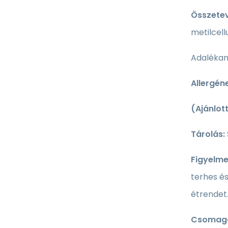
Összetev
metilcell
Adalékan
Allergén
(Ajánlot
Tárolás:
Figyelme
terhes és
étrendet
Csomago