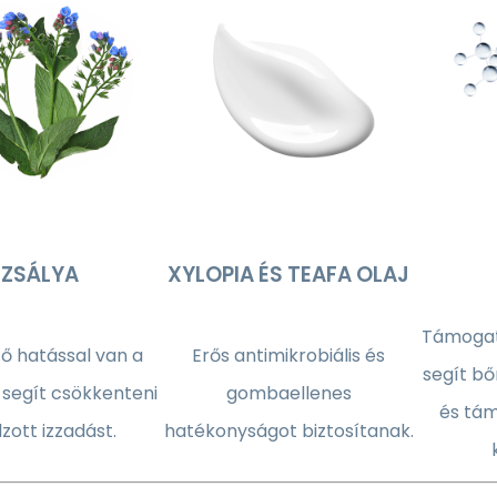
ZSÁLYA
XYLOPIA ÉS TEAFA OLAJ
Támogatj
ő hatással van a
Erős antimikrobiális és
segít b
 segít csökkenteni
gombaellenes
és tám
lzott izzadást.
hatékonyságot biztosítanak.