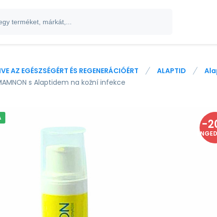
IVE AZ EGÉSZSÉGÉRT ÉS REGENERÁCIÓÉRT
ALAPTID
Ala
AMNON s Alaptidem na kožní infekce
A
-
2
ENGE