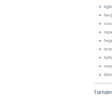
égés
her
rov
rep
heg
ara
fel
ros
láb
Tartal