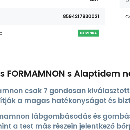
8594217830021
C
:
NOVINKA
ás
FORMAMNON s Alaptidem na 
amnon
csak 7 gondosan kiválasztott
sítják a magas hatékonyságot és biz
mamnon lábgombásodás és gombás fe
int a test más részein jelentkező bő