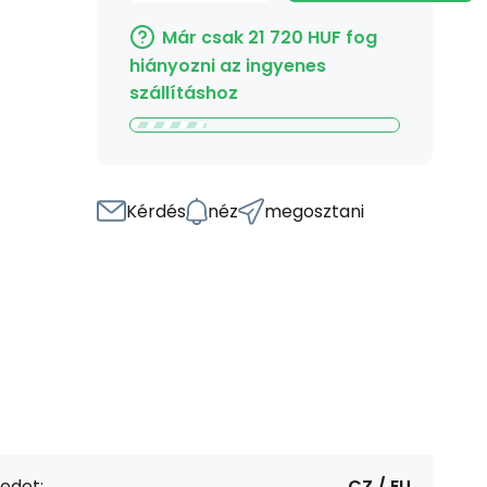
Már csak
21 720
HUF
fog
hiányozni az ingyenes
szállításhoz
Kérdés
néz
megosztani
edet:
CZ / EU