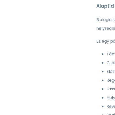
Alaptid
Biológiai
helyreáll
Ez egy pá
Tám
Csök
Elő
Rege
Lass
Hely
Revi