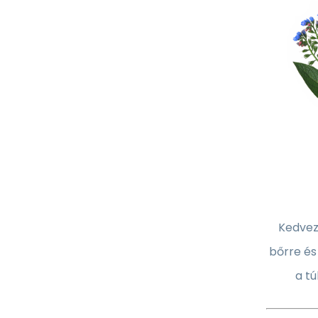
Kedvez
bőrre és
a tú