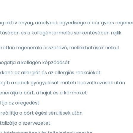
lag aktív anyag, amelynek egyedisége a bőr gyors regene
ításában és a kollagéntermelés serkentésében rejlik.
ratlan regeneráló összetevő, mellékhatások nélkül.
ogatja a kollagén képződését
kenti az allergiát és az allergiás reakciókat
segíti a sebek gyógyulását műtéti beavatkozások után
nerálja a bőrt, a hajat és a körmöket
ítja az öregedést
reállítja a bőrt égési sérülések után
talizálja a szervezetet