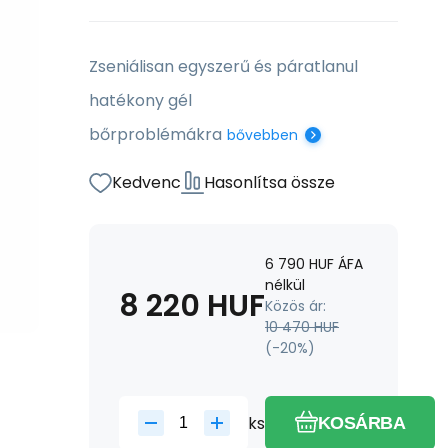
Zseniálisan egyszerű és páratlanul
hatékony gél
bőrproblémákra
bővebben
Kedvenc
Hasonlítsa össze
6 790
HUF
ÁFA
nélkül
8 220
HUF
Közös ár:
10 470
HUF
(-
20
%)
ks
KOSÁRBA