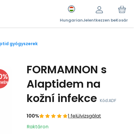
Hungarian
Jelentkezzen be
Kosár
ptid gyógyszerek
FORMAMNON s
0
%
Alaptidem na
DMÉNY
kožní infekce
Kód:
ADF
100%
1 felülvizsgálat
Raktáron