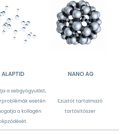
ALAPTID
NANO AG
a a sebgyógyulást,
őrproblémák esetén
Ezüstöt tartalmazó
ogatja a kollagén
tartósítószer
képződését.