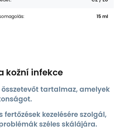
somagolás:
15 ml
kožní infekce
 összetevőt tartalmaz, amelyek
tonságot.
rtőzések kezelésére szolgál,
rproblémák széles skálájára.