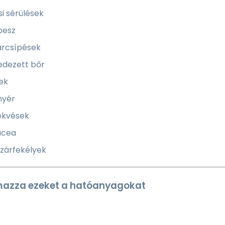
i sérülések
pesz
arcsípések
edezett bőr
ek
nyér
fekvések
acea
szárfekélyek
mazza ezeket a hatóanyagokat