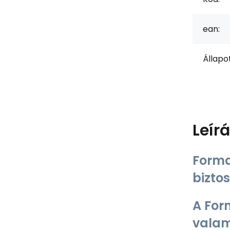
ean:
Állapot
Leír
Form
bizto
A For
valam