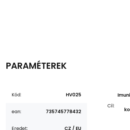
PARAMÉTEREK
Kód:
HV025
Imun
Cíl:
ko
ean:
735745778432
Eredet:
CZ / EU