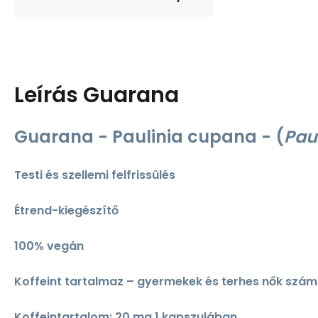
Leírás
Guarana
Guarana - Paulinia cupana - (
Pau
Testi és szellemi felfrissülés
Étrend-kiegészítő
100% vegán
Koffeint tartalmaz – gyermekek és terhes nők szá
Koffeintartalom: 20 mg 1 kapszulában