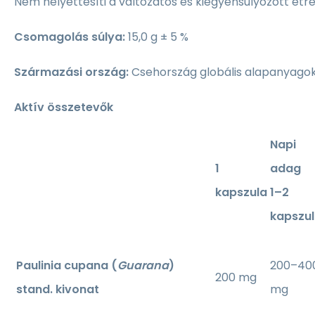
Nem helyettesíti a változatos és kiegyensúlyozott étr
Csomagolás súlya:
15,0 g ± 5 %
Származási ország:
Csehország globális alapanyago
Aktív összetevők
Napi
1
adag
kapszula
1–2
kapszu
Paulinia cupana (
Guarana
)
200–40
200 mg
stand. kivonat
mg