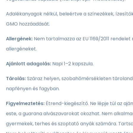
Adalékanyagok nélkül, beleértve a színezékek, ízesítő
GMO hozzáadását.
Allergének:
Nem tartalmazza az EU 1169/2011 rendelet 
allergéneket.
Ajánlott adagolás:
Napi 1–2 kapszula.
Tárolás:
Száraz helyen, szobahőmérsékleten tárolandó
napfényen és fagyban.
Figyelmeztetés:
Étrend-kiegészítő. Ne lépje túl az ajá
este, a guarana alvászavarokat okozhat. Nem alkalmas
gyermekek, terhes és szoptató anyák számára. Tartsa