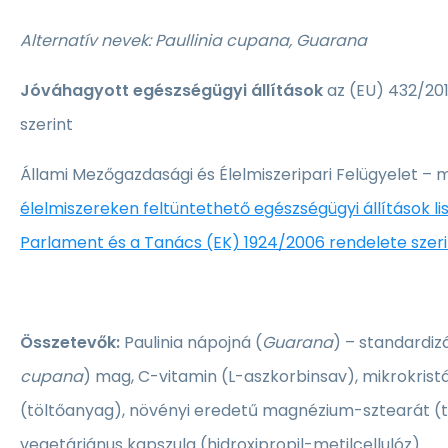
Alternatív nevek: Paullinia cupana, Guarana
Jóváhagyott egészségügyi állítások
az (EU) 432/201
szerint
Állami Mezőgazdasági és Élelmiszeripari Felügyelet – 
élelmiszereken feltüntethető egészségügyi állítások lis
Parlament és a Tanács (EK) 1924/2006 rendelete szeri
Összetevők:
Paulinia nápojná (
Guarana
) – standardizá
cupana
) mag, C-vitamin (L-aszkorbinsav), mikrokristá
(töltőanyag), növényi eredetű magnézium-sztearát (t
vegetáriánus kapszula (hidroxipropil-metilcellulóz).