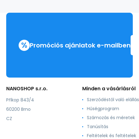
%
Promóciós ajánlatok e-mailben
NANOSHOP s.r.o.
Minden a vásárlásról
Szerződéstől való elállás
Příkop 843/4
Hűségprogram
60200 Brno
Számozás és méretek
CZ
Tanúsítás
Feltételek és feltételek