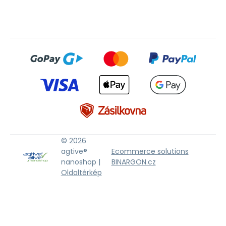
© 2026
agtive®
Ecommerce solutions
nanoshop |
BINARGON.cz
Oldaltérkép