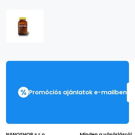
Koenzym
Q10
-
vitamín
E
[FORTE]
%
Promóciós ajánlatok e-mailben
NANOSHOP s.r.o.
Minden a vásárlásról