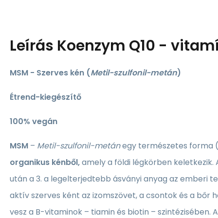
Leírás
Koenzym Q10 - vitamí
MSM - Szerves kén (
Metil-szulfonil-metán
)
Étrend-kiegészítő
100% vegán
MSM
–
Metil-szulfonil-metán
egy természetes forma (
organikus kénből,
amely a földi légkörben keletkezik. 
után a 3. a legelterjedtebb ásványi anyag az emberi te
aktív szerves ként az izomszövet, a csontok és a bőr ha
vesz a B-vitaminok – tiamin és biotin – szintézisében.