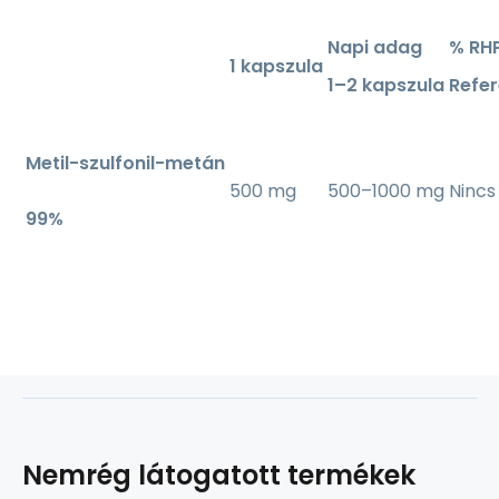
Napi adag
% RH
1 kapszula
1–2 kapszula
Refer
Metil-szulfonil-metán
500 mg
500–1000 mg
Ninc
99%
Nemrég látogatott termékek