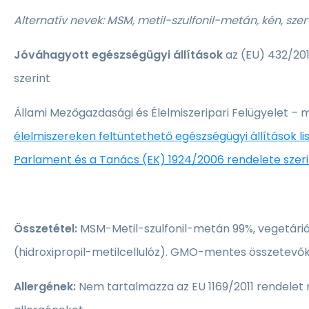
Alternatív nevek: MSM,
metil-szulfonil-metán, kén, sze
Jóváhagyott egészségügyi állítások
az (EU) 432/201
szerint
Állami Mezőgazdasági és Élelmiszeripari Felügyelet – 
élelmiszereken feltüntethető egészségügyi állítások lis
Parlament és a Tanács (EK) 1924/2006 rendelete szeri
Összetétel:
MSM-Metil-szulfonil-metán 99%, vegetári
(hidroxipropil-metilcellulóz). GMO-mentes összetevők
Allergének:
Nem tartalmazza az EU 1169/2011 rendelet 