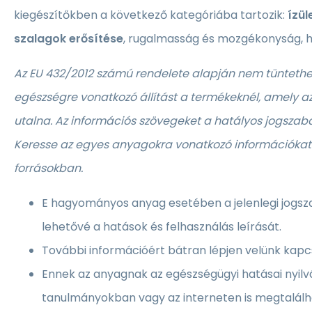
kiegészítőkben a következő kategóriába tartozik:
ízül
szalagok erősítése
, rugalmasság és mozgékonyság, ha
Az EU 432/2012 számú rendelete alapján nem tüntethe
egészségre vonatkozó állítást a termékeknél, amely a
utalna. Az információs szövegeket a hatályos jogszabá
Keresse az egyes anyagokra vonatkozó információkat
forrásokban.
E hagyományos anyag esetében a jelenlegi jogsz
lehetővé a hatások és felhasználás leírását.
További információért bátran lépjen velünk kapc
Ennek az anyagnak az egészségügyi hatásai nyil
tanulmányokban vagy az interneten is megtalálh