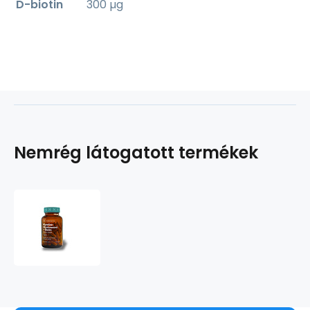
D-biotin
300 µg
Nemrég látogatott termékek
Kyselina
hyaluronová
+
Biotin