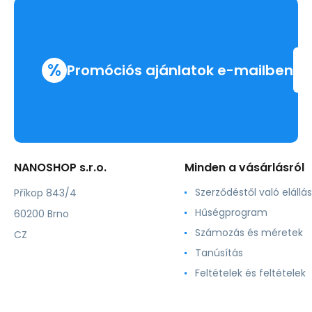
%
Promóciós ajánlatok e-mailben
NANOSHOP s.r.o.
Minden a vásárlásról
Szerződéstől való elállás
Příkop 843/4
Hűségprogram
60200 Brno
Számozás és méretek
CZ
Tanúsítás
Feltételek és feltételek