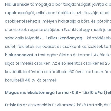
Hialuronsav
támogatja a bőr tulajdonságait, javítja a
rugalmasságát, miközben táplálja is azt. Hozzájárulha
csökkentéséhez is, mélyen hidratálja a bőrt, és pótolh
a bőrsejtek regenerációjában.Ezenkívül egy másik jele
szinoviális folyadék –
ízületi kenőanyag
– képződésébe
ízületi felületek súrlódását és csökkenti az ízületek ter
hialuronsavat
a test egész életen át termeli. Az életk
saját termelés csökken. Az első jelentős csökkenés 25
kezdődik.életévben és körülbelül 60 éves korban már a
körülbelül
40 %
-át termeli.
Magas molekulatömegű forma <0,8 - 1,5x10 dPa (fe
D-biotin
az esszenciális B-vitaminok közé tartozik, és 