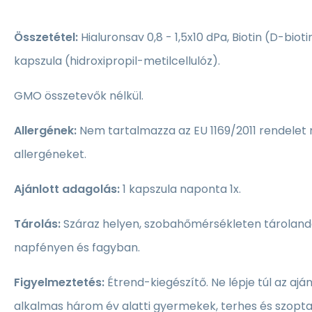
Összetétel:
Hialuronsav 0,8 - 1,5x10 dPa, Biotin (D-biot
kapszula (hidroxipropil-metilcellulóz).
GMO összetevők nélkül.
Allergének:
Nem tartalmazza az EU 1169/2011 rendelet 
allergéneket.
Ajánlott adagolás:
1 kapszula naponta 1x.
Tárolás:
Száraz helyen, szobahőmérsékleten tárolandó
napfényen és fagyban.
Figyelmeztetés:
Étrend-kiegészítő. Ne lépje túl az ajá
alkalmas három év alatti gyermekek, terhes és szopt