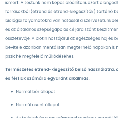
ismert. A testünk nem képes előállítani, ezért elenged
forrásokból (étrend és étrend-kiegészítők) történő be
biológiai folyamatokra van hatással a szervezetünkben
és az általános szépségápolás céljára szánt készítm
összetevője. A biotin hozzájárul az egészséges haj és 
bevitele azonban mentálisan megterhelő napokon is m
psziché megfelelő működéséhez.
Természetes étrend-kiegészítő belső használatra, a
és férfiak számára egyaránt alkalmas.
Normál bőr állapot
Normál csont állapot
Az ízületek és a mozgásszervi rendszer normál á