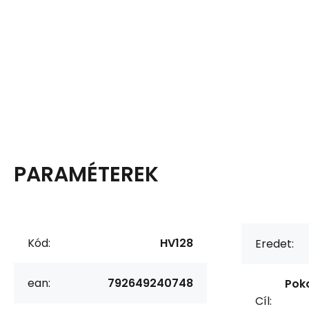
PARAMÉTEREK
Kód:
HV128
Eredet:
ean:
792649240748
Poko
Cíl: