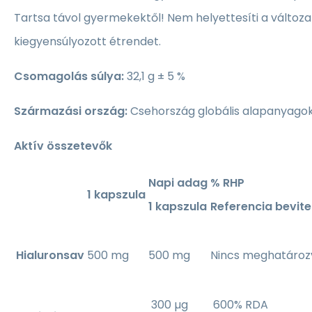
Tartsa távol gyermekektől! Nem helyettesíti a változa
kiegyensúlyozott étrendet.
Csomagolás súlya:
32,1 g ± 5 %
Származási ország:
Csehország globális alapanyago
Aktív összetevők
Napi adag
% RHP
1 kapszula
1 kapszula
Referencia bevitel
Hialuronsav
500 mg
500 mg
Nincs meghatároz
300 µg
600% RDA