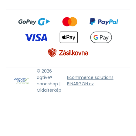
© 2026
agtive®
Ecommerce solutions
nanoshop |
BINARGON.cz
Oldaltérkép