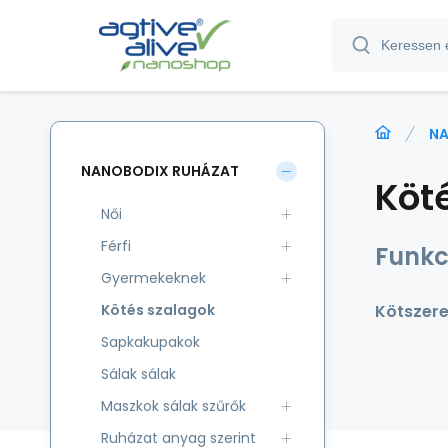
NA
NANOBODIX RUHÁZAT
Köt
Női
Férfi
Funkc
Gyermekeknek
Kötés szalagok
Kötszere
Sapkakupakok
Sálak sálak
Maszkok sálak szűrők
Ruházat anyag szerint