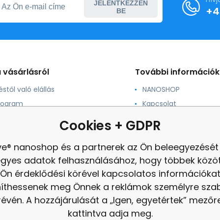
JELENTKEZZEN
+4
BE
 vásárlásról
További információk
stől való elállás
NANOSHOP
rogram
Kapcsolat
ás és méretek
Iskolai önkormányzat
Cookies + GDPR
nonprofit szervezetek
ás
panasz
ve® nanoshop és a partnerek az Ön beleegyezését 
ek és feltételek
Felülvizsgálat
egyes adatok felhasználásához, hogy többek közöt
Ön érdeklődési körével kapcsolatos információka
níthessenek meg Önnek a reklámok személyre sz
révén. A hozzájárulását a „Igen, egyetértek” mezőr
kattintva adja meg.