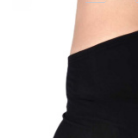
Hasonlítsa össz
Kedvenc