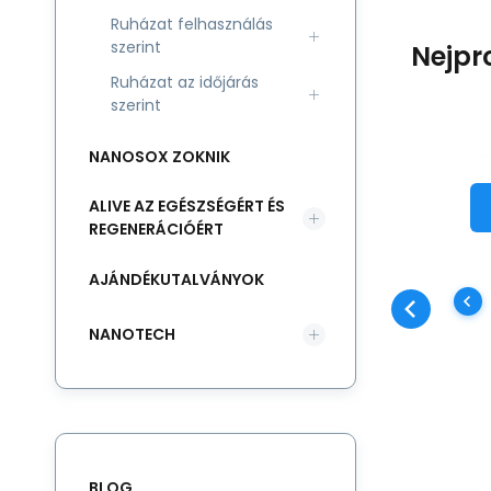
Ruházat felhasználás
szerint
Nejpr
Ruházat az időjárás
szerint
NANOSOX ZOKNIK
ALIVE AZ EGÉSZSÉGÉRT ÉS
Az
REGENERÁCIÓÉRT
eg
ta
AJÁNDÉKUTALVÁNYOK
fu
sz
NANOTECH
sz
BLOG