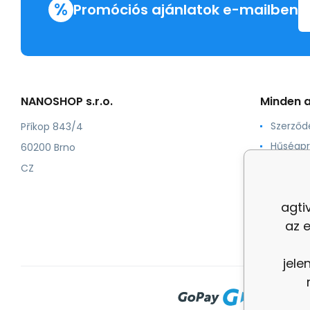
%
Promóciós ajánlatok e-mailben
NANOSHOP s.r.o.
Minden a
Szerződé
Příkop 843/4
Hűségp
60200 Brno
Számoz
CZ
Tanúsít
agti
Feltétel
az 
jele