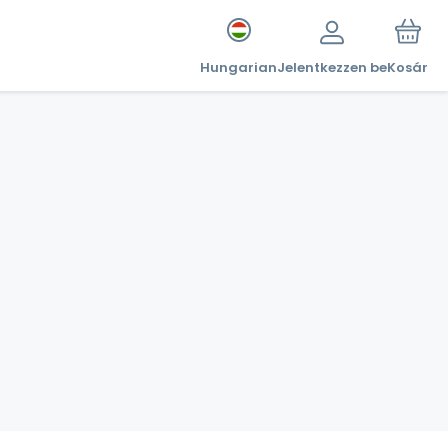
Hungarian
Jelentkezzen be
Kosár