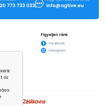
20 773 733 033
info@agtive.eu
Figyeljen ránk
Facebook
Instagram
ok számára
kérik
t az
t
abása
e