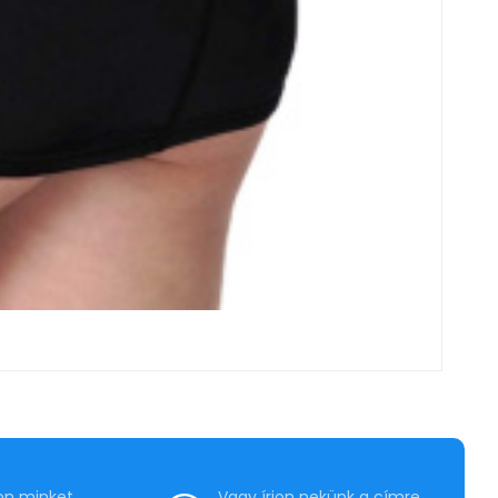
jon minket
Vagy írjon nekünk a címre