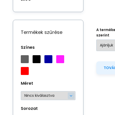
A termék
Termékek szűrése
szerint
Színes
TOVÁB
Méret
Az
Sorozat
fu