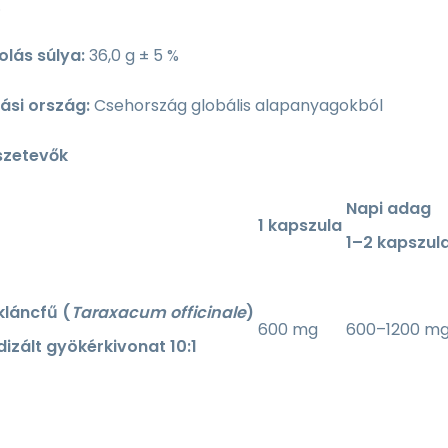
.
lás súlya:
36,0 g ± 5 %
si ország:
Csehország globális alapanyagokból
szetevők
Napi adag
1 kapszula
1–2 kapszul
láncfű (
Taraxacum officinale
)
600 mg
600–1200 m
izált gyökérkivonat 10:1