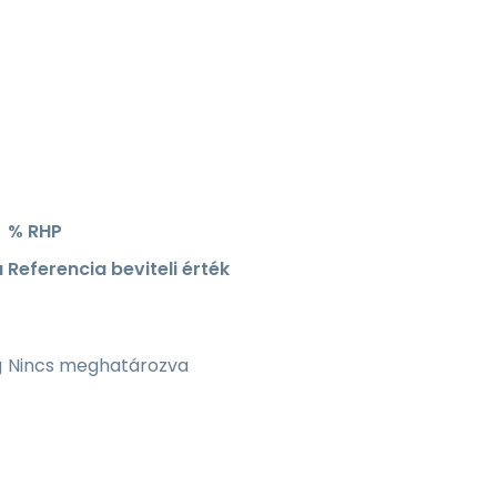
% RHP
a
Referencia beviteli érték
g
Nincs meghatározva