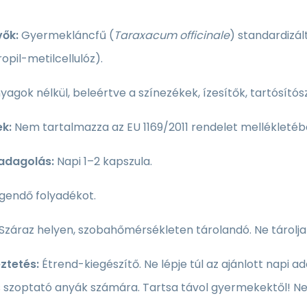
ők:
Gyermekláncfű (
Taraxacum officinale
) standardizál
ropil-metilcellulóz).
yagok nélkül, beleértve a színezékek, ízesítők, tartósít
ek:
Nem tartalmazza az EU 1169/2011 rendelet mellékletébe
 adagolás:
Napi 1–2 kapszula.
egendő folyadékot.
Száraz helyen, szobahőmérsékleten tárolandó. Ne tárolj
ztetés:
Étrend-kiegészítő. Ne lépje túl az ajánlott napi
 szoptató anyák számára. Tartsa távol gyermekektől! Nem