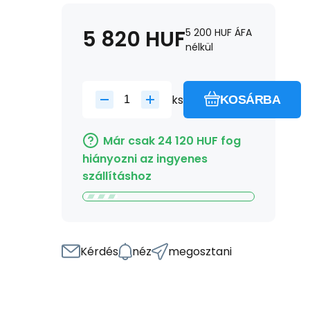
5 820
HUF
5 200
HUF
ÁFA
nélkül
ks
KOSÁRBA
Már csak
24 120
HUF
fog
hiányozni az ingyenes
szállításhoz
Kérdés
néz
megosztani