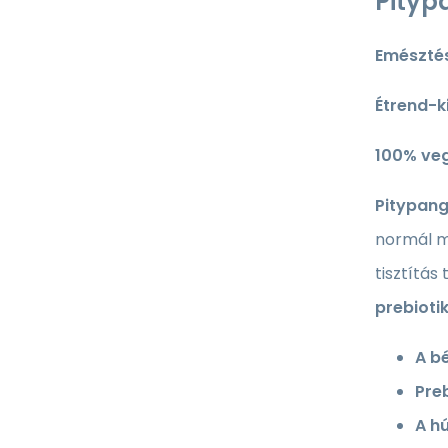
Pityp
Emésztés
Étrend-k
100% ve
Pitypan
normál 
tisztítá
prebioti
A b
Pre
A h