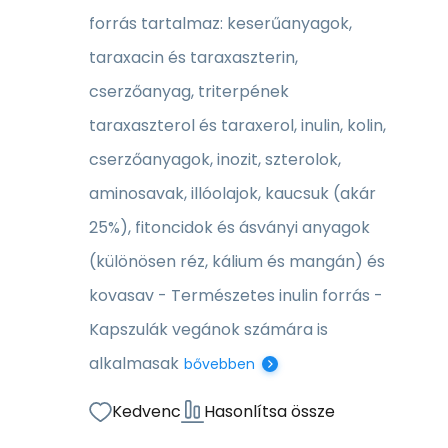
forrás tartalmaz: keserűanyagok,
taraxacin és taraxaszterin,
cserzőanyag, triterpének
taraxaszterol és taraxerol, inulin, kolin,
cserzőanyagok, inozit, szterolok,
aminosavak, illóolajok, kaucsuk (akár
25%), fitoncidok és ásványi anyagok
(különösen réz, kálium és mangán) és
kovasav - Természetes inulin forrás -
Kapszulák vegánok számára is
alkalmasak
bővebben
Kedvenc
Hasonlítsa össze