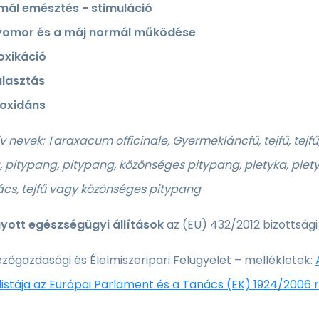
mál emésztés - stimuláció
yomor és a máj normál működése
oxikáció
álasztás
ioxidáns
v nevek: Taraxacum officinale, Gyermekláncfű, tejfű, tejfű
 pitypang, pitypang, közönséges pitypang, pletyka, plety
cs, tejfű vagy közönséges pitypang
ott egészségügyi állítások
az (EU) 432/2012 bizottsági
zőgazdasági és Élelmiszeripari Felügyelet – mellékletek:
 listája az Európai Parlament és a Tanács (EK) 1924/2006 r