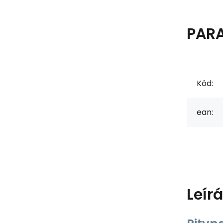
PAR
Kód:
ean:
Leír