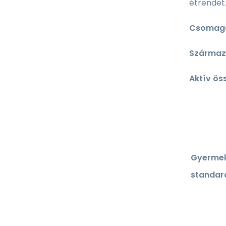
étrendet
Csomago
Származá
Aktív ös
Gyermek
standard