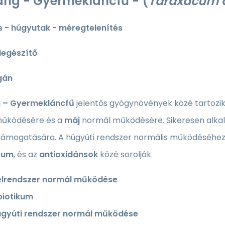
ang - Gyermekláncfű -
(
Taraxacum o
 - húgyutak - méregtelenítés
iegészítő
gán
g – Gyermekláncfű
jelentős gyógynövények közé tartozi
működésére és a
máj
normál működésére. Sikeresen alkal
s támogatására. A húgyúti rendszer normális működéséhez
kum
, és az
antioxidánsok
közé sorolják.
élrendszer normál működése
biotikum
úgyúti rendszer normál működése