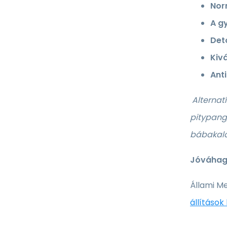
Nor
A g
Det
Kiv
Ant
Alternatí
pitypang,
bábakalá
Jóváhagy
Állami Me
állítások