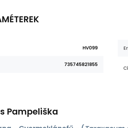
AMÉTEREK
HV099
Er
735745821855
Cí
ás
Pampeliška