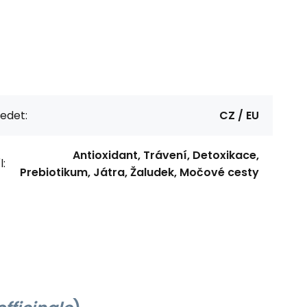
edet:
CZ / EU
Antioxidant, Trávení, Detoxikace,
l:
Prebiotikum, Játra, Žaludek, Močové cesty