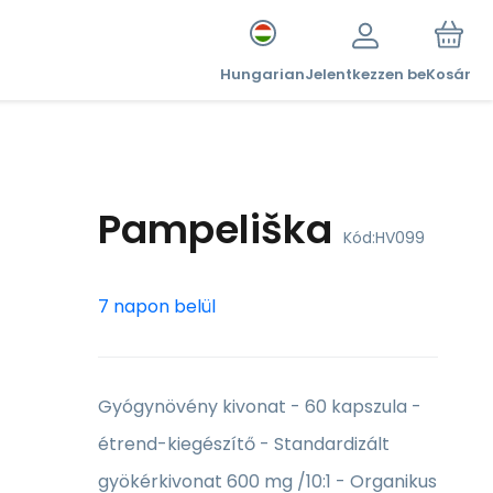
Hungarian
Jelentkezzen be
Kosár
Pampeliška
Kód:
HV099
7 napon belül
Gyógynövény kivonat - 60 kapszula -
étrend-kiegészítő - Standardizált
gyökérkivonat 600 mg /10:1 - Organikus