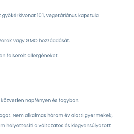
t gyökérkivonat 10:1, vegetáriánus kapszula
ószerek vagy GMO hozzáadását.
n felsorolt allergéneket.
a közvetlen napfényen és fagyban.
 adagot. Nem alkalmas három év alatti gyermekek,
 helyettesíti a változatos és kiegyensúlyozott