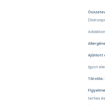
Összetev
(hidroxip
Adalékan
Allergén
Ajánlott
Igyon el
Tárolás:
Figyelme
terhes és