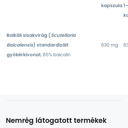
kapszula
1
k
Baikáli sisakvirág (
Scutellaria
Baicalensis
) standardizált
630 mg
6
gyökérkivonat
, 85% baicalin
Nemrég látogatott termékek