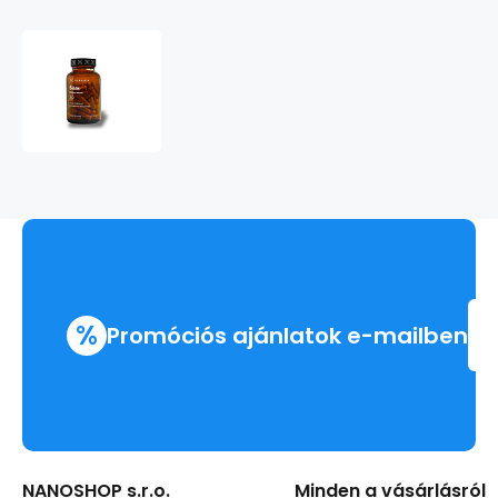
Šišák
bajkalský
%
Promóciós ajánlatok e-mailben
NANOSHOP s.r.o.
Minden a vásárlásról