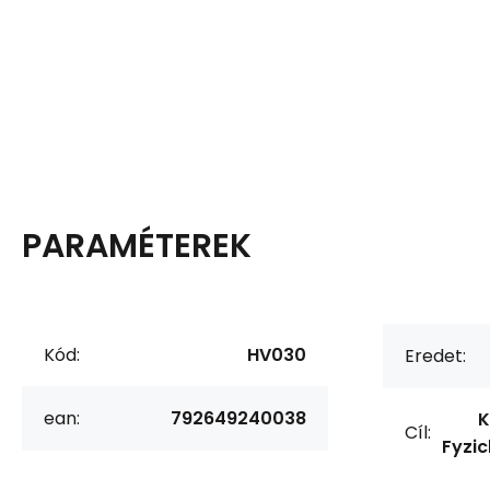
PARAMÉTEREK
Kód:
HV030
Eredet:
ean:
792649240038
K
Cíl:
Fyzi