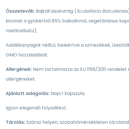
Összetevők:
Bajkáli sisakvirág (
Scutellaria Baicalensis
kivonat a gyökérből 85% baikalinnal, vegetáriánus kaps
metilcellulóz).
Adalékanyagok nélkül, beleértve a színezékek, ízesítő
GMO hozzáadását.
Allergének:
Nem tartalmazza az EU 1169/2011 rendelet 
allergéneket.
Ajánlott adagolás:
Napi 1 kapszula.
Igyon elegendő folyadékot.
Tárolás:
Száraz helyen, szobahőmérsékleten tárolandó