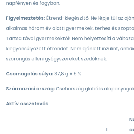
napfényen és fagyban.
Figyelmeztetés:
Étrend-kiegészítő. Ne lépje túl az ajá
alkalmas három év alatti gyermekek, terhes és szopt
Tartsa távol gyermekektől! Nem helyettesíti a változa
kiegyensúlyozott étrendet. Nem ajánlott inzulint, anti
szorongás elleni gyógyszereket szedőknek.
Csomagolás súlya:
37,8 g ± 5 %
Származási ország:
Csehország globális alapanyago
Aktív összetevők
N
1
a