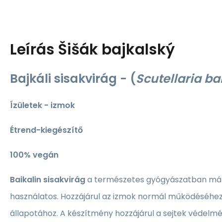
Leírás
Šišák bajkalský
Bajkáli sisakvirág -
(
Scutellaria ba
Ízületek - izmok
Étrend-kiegészítő
100% vegán
Baikalin sisakvirág
a természetes gyógyászatban már
használatos. Hozzájárul az izmok normál működéséhez
állapotához. A készítmény hozzájárul a sejtek védelmé