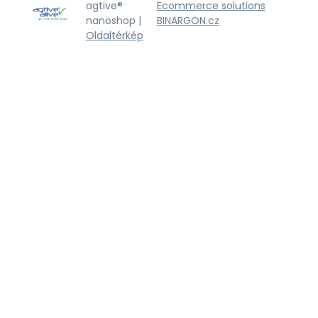
agtive®
Ecommerce solutions
nanoshop |
BINARGON.cz
Oldaltérkép