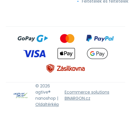
Feltételek és feltételek
© 2026
agtive®
Ecommerce solutions
nanoshop |
BINARGON.cz
Oldaltérkép