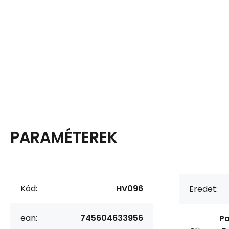
PARAMÉTEREK
Kód:
HV096
Eredet:
ean:
745604633956
Pa