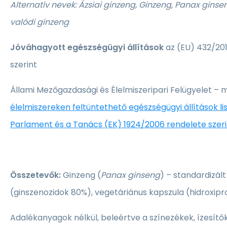
Alternatív nevek: Ázsiai ginzeng, Ginzeng, Panax ginsen
valódi ginzeng
Jóváhagyott egészségügyi állítások
az (EU) 432/201
szerint
Állami Mezőgazdasági és Élelmiszeripari Felügyelet – 
élelmiszereken feltüntethető egészségügyi állítások lis
Parlament és a Tanács (EK) 1924/2006 rendelete szeri
Összetevők:
Ginzeng (
Panax ginseng
) – standardizál
(ginszenozidok 80%), vegetáriánus kapszula (hidroxipro
Adalékanyagok nélkül, beleértve a színezékek, ízesítő