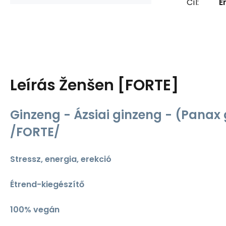
Cíl:
E
Leírás
Ženšen [FORTE]
Ginzeng - Ázsiai ginzeng - (Panax
/FORTE/
Stressz, energia, erekció
Étrend-kiegészítő
100% vegán