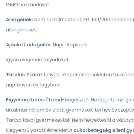
GMO hozzáadását.
Allergének:
Nem tartalmazza az EU 1169/2011 rendelet 
allergéneket.
Ajánlott adagolás:
Napi 1 kapszula.
Igyon elegendő folyadékot.
Tárolás
: Száraz helyen, szobahőmérsékleten tárolandó
napfényen és fagyban.
Figyelmeztetés:
Étrend-kiegészítő. Ne lépje túl az ajá
alkalmas három év alatti gyermekek, terhes és szopt
Tartsa távol gyermekektől! Nem helyettesíti a változa
kiegyensúlyozott étrendet.
A cukorbetegség elleni gy