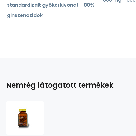
standardizált gyökérkivonat - 80%
ginszenozidok
Nemrég látogatott termékek
Ženšen
[FORTE]