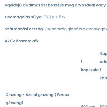
egyidejű alkalmazást beszélje meg orvosával vagy
Csomagolás súlya:
36,0 g ± 5 %
Származási ország
: Csehország globális alapanyago
Aktív összetevők
Nap
1
ad
kapszula
1
kap
Ginzeng - Ázsiai ginzeng (
Panax
ginseng
)
600 mg
600