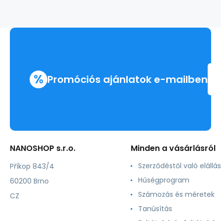
%
Promóciós ajánlatok e-mailben
NANOSHOP s.r.o.
Minden a vásárlásról
Szerződéstől való elállás
Příkop 843/4
Hűségprogram
60200 Brno
Számozás és méretek
CZ
Tanúsítás