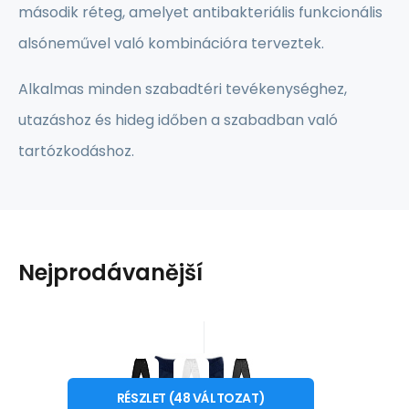
második réteg, amelyet antibakteriális funkcionális
alsóneművel való kombinációra terveztek.
Alkalmas minden szabadtéri tevékenységhez,
utazáshoz és hideg időben a szabadban való
tartózkodáshoz.
Nejprodávanější
Kód:
TOP_PKL
Nem elérhető
Meg fogod kapni
16 450
400 krediteket
HUF
TOP nadrág .férfiak
tól
S
M
L
XL
XXL
3XL
RÉSZLET
(
48
VÁLTOZAT
)
A rendkívül kényelmes AGTIVE® TOP