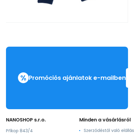
%
Promóciós ajánlatok e-mailben
NANOSHOP s.r.o.
Minden a vásárlásról
Szerződéstől való elállás
Příkop 843/4