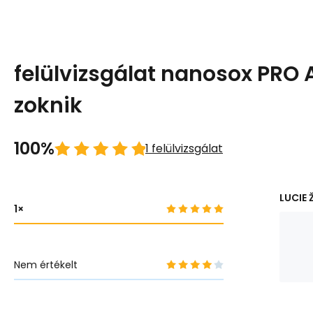
felülvizsgálat nanosox PR
zoknik
100%
1 felülvizsgálat
LUCIE Ž
1
Nem értékelt