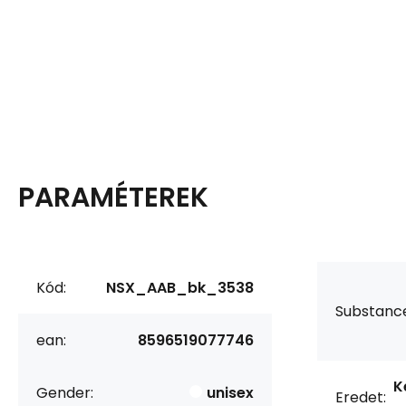
PARAMÉTEREK
Kód:
NSX_AAB_bk_3538
Substanc
ean:
8596519077746
K
Gender:
unisex
Eredet: