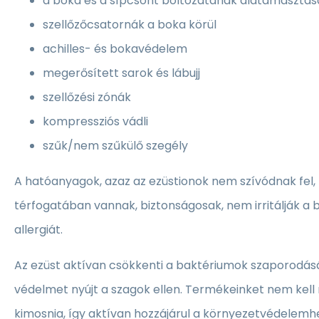
a boka és a sípcsont boltozatának alátámasztá
szellőzőcsatornák a boka körül
achilles- és bokavédelem
megerősített sarok és lábujj
szellőzési zónák
kompressziós vádli
szűk/nem szűkülő szegély
A hatóanyagok, azaz az ezüstionok nem szívódnak fel, m
térfogatában vannak, biztonságosak, nem irritálják a
allergiát.
Az ezüst aktívan csökkenti a baktériumok szaporodását
védelmet nyújt a szagok ellen. Termékeinket nem kell
kimosnia, így aktívan hozzájárul a környezetvédelemhe