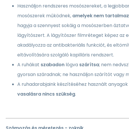
Használjon rendszeres mosószereket, a legjobba
mosószerek működnek,
amelyek nem tartalmazn
hagyja a szennyest sokáig a mosószerben áztatv
lágyítószert. A lágyítószer filmréteget képez az 
akadályozza az antibakteriális funkciót, és eltömí
eltávolítására szolgáló kapilláris rendszert.
A ruhákat
szabadon
lógva
szárítsa
; nem nedvsz
gyorsan száradnak; ne használjon szárítót vagy 
A ruhadarabjaink készítéséhez használt anyagok
vasalásra nincs szükség
.
Számozás és méretezés - zoknik