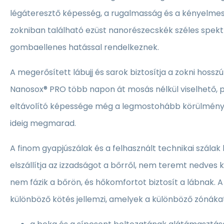
légáteresztő képesség, a rugalmasság és a kényelmes 
zokniban található ezüst nanorészecskék széles spekt
gombaellenes hatással rendelkeznek.
A megerősített lábujj és sarok biztosítja a zokni hossz
Nanosox® PRO több napon át mosás nélkül viselhető, 
eltávolító képessége még a legmostohább körülménye
ideig megmarad.
A finom gyapjúszálak és a felhasznált technikai szálak
elszállítja az izzadságot a bőrről, nem teremt nedves 
nem fázik a bőrön, és hőkomfortot biztosít a lábnak. A
különböző kötés jellemzi, amelyek a különböző zónákat 