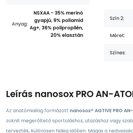
NSXAA - 35% merinó
Szín 2:
gyapjú, 9% poliamid
Anyag:
Ag+, 36% polipropilén,
20% elasztán
Méret:
Színes:
Leírás
nanosox PRO AN-ATO
Az anatómiailag formázott
nanosox® AGTIVE PRO AN
zoknit megerőltető sportoláshoz, utazáshoz vagy sza
tervezték, különösen hideg időben. Magas a nedvesség