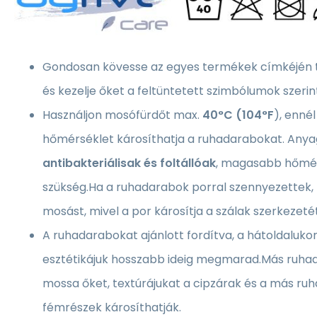
Gondosan kövesse az egyes termékek címkéjén ta
és kezelje őket a feltüntetett szimbólumok szerin
Használjon mosófürdőt max.
40°C (104°F
), enn
hőmérséklet károsíthatja a ruhadarabokat. Anya
antibakteriálisak és foltállóak
, magasabb hőmér
szükség.Ha a ruhadarabok porral szennyezettek,
mosást, mivel a por károsítja a szálak szerkezetét
A ruhadarabokat ajánlott fordítva, a hátoldalukon
esztétikájuk hosszabb ideig megmarad.Más ruha
mossa őket, textúrájukat a cipzárak és a más ru
fémrészek károsíthatják.