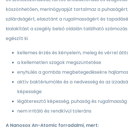
köszönhetően, merinógyapjút tartalmaz a puhaságért,
szilárdságért, elasztánt a rugalmasságért és tapadásér
kialakítást a szegély belső oldalán található számozás 
egészíti ki.
kellemes érzés és kényelem, meleg és vérrel átit
a kellemetlen szagok megszüntetése
enyhülés a gombás megbetegedésekre hajlamos
aktív baktériumölés és a nedvesség és az izzads
képessége
légáteresztő képesség, puhaság és rugalmasság
nem irritáló és rendkívül toleráns
A Nanosox An-Atomic forradalmi, mert: