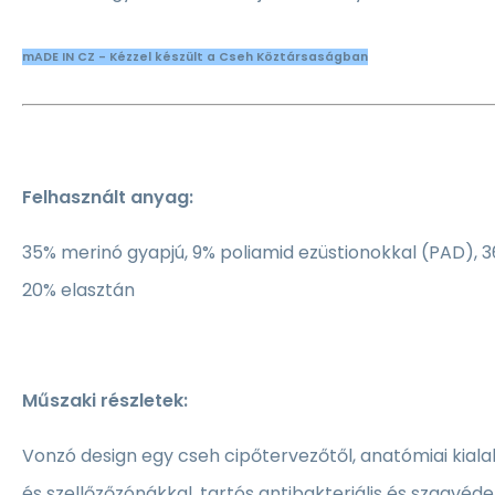
mADE IN CZ - Kézzel készült a Cseh Köztársaságban
Felhasznált anyag:
35% merinó gyapjú, 9% poliamid ezüstionokkal (PAD), 3
20% elasztán
Műszaki részletek:
Vonzó design egy cseh cipőtervezőtől, anatómiai kial
és szellőzőzónákkal, tartós antibakteriális és szagvé