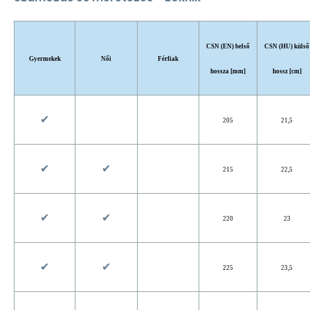
CSN (EN) belső
CSN (HU) külső
Gyermekek
Női
Férfiak
hossza [mm]
hossz [cm]
✔︎
205
21,5
✔︎
✔︎
215
22,5
✔︎
✔︎
220
23
✔︎
✔︎
225
23,5