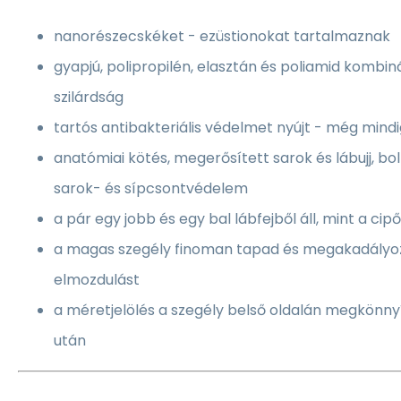
nanorészecskéket - ezüstionokat tartalmaznak
gyapjú, polipropilén, elasztán és poliamid kombi
szilárdság
tartós antibakteriális védelmet nyújt - még mind
anatómiai kötés, megerősített sarok és lábujj, bo
sarok- és sípcsontvédelem
a pár egy jobb és egy bal lábfejből áll, mint a ci
a magas szegély finoman tapad és megakadályoz
elmozdulást
a méretjelölés a szegély belső oldalán megkönny
után