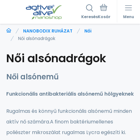
Keresés
Menu
NANOBODIX RUHÁZAT
Női
Női alsónadrágok
Női alsónadrágok
Női alsónemű
Funkcionális antibakteriális alsónemű hölgyeknek
Rugalmas és könnyű funkcionális alsónemű minden
aktív nő számára.A finom baktériumellenes
poliészter mikroszálat rugalmas Lycra egészíti ki.