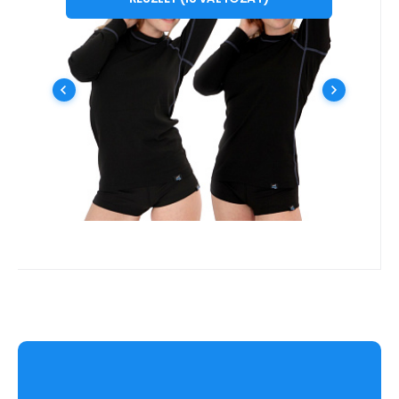
AGTIVE® PRO NANO boxeralsó kivételes
FEKETE
SÖTÉT KÉK
FEHÉR
teljesítményű, instabil és hidegebb
időjáráshoz alkalmas boxeralsó. #
funkcionális | antibakteriális | gyorsan
Hasonlítsa össze
Kedvenc
száradó | vasalatlan | szennyeződésálló #