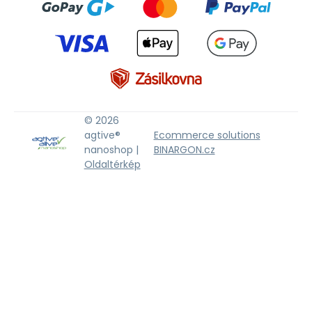
© 2026
agtive®
Ecommerce solutions
nanoshop |
BINARGON.cz
Oldaltérkép