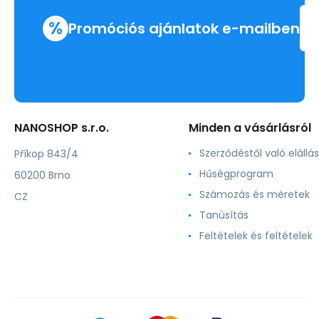
%
Promóciós ajánlatok e-mailben
NANOSHOP s.r.o.
Minden a vásárlásról
Szerződéstől való elállás
Příkop 843/4
Hűségprogram
60200 Brno
Számozás és méretek
CZ
Tanúsítás
Feltételek és feltételek