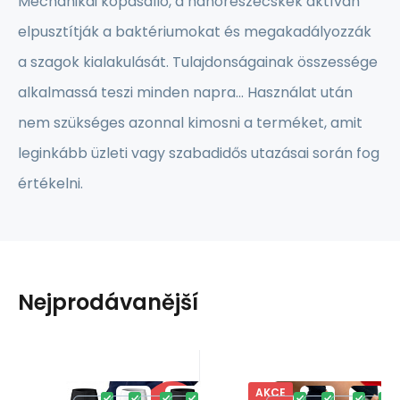
Mechanikai kopásálló, a nanorészecskék aktívan
elpusztítják a baktériumokat és megakadályozzák
a szagok kialakulását. Tulajdonságainak összessége
alkalmassá teszi minden napra... Használat után
nem szükséges azonnal kimosni a terméket, amit
leginkább üzleti vagy szabadidős utazásai során fog
értékelni.
Nejprodávanější
AKCE
Kód:
SIL_DBX
Kód:
SPT_DB
Raktáron
Raktáron