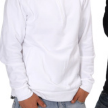
Hasonlítsa össz
Kedvenc