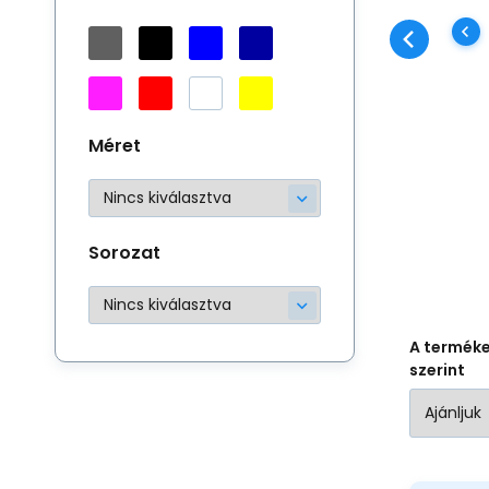
me
sp
fu
sz
sz
Méret
Sorozat
A termék
szerint