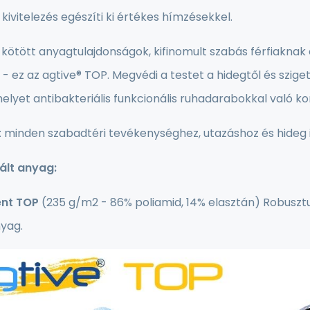
 kivitelezés egészíti ki értékes hímzésekkel.
 kötött anyagtulajdonságok, kifinomult szabás férfiaknak
 - ez az agtive® TOP. Megvédi a testet a hidegtől és szige
elyet antibakteriális funkcionális ruhadarabokkal való k
: minden szabadtéri tevékenységhez, utazáshoz és hideg
ált anyag:
nt TOP
(235 g/m2 - 86% poliamid, 14% elasztán) Robusz
nyag.