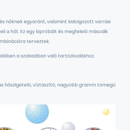
 és nőknek egyaránt, valamint kidolgozott varrási
teli a hőt. Ez egy kipróbált és megfelelő második
ombinációra terveztek.
 időben a szabadban való tartózkodáshoz.
tus hőszigetelő, víztaszító, nagyobb gramm tömegű