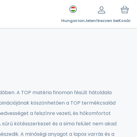
Hungarian
Jelentkezzen be
Kosár
időben. A TOP matéria finoman fésült hátoldala
ombinációjának köszönhetően a TOP termékcsalád
 nedvességet a felszínre vezeti, és hőkomfortot
A sűrű kötésszerkezet és a sima felület nem akad
észedik. A minőségi anyagot a lapos varrás és a