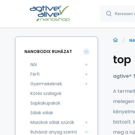
NA
NANOBODIX RUHÁZAT
top
Női
Férfi
agtive® 
Gyermekeknek
A termelt
Kötés szalagok
melegen 
Sapkakupakok
kényelmes
Sálak sálak
biztosít.
Maszkok sálak szűrők
meg a ruh
Ruházat anyag szerint