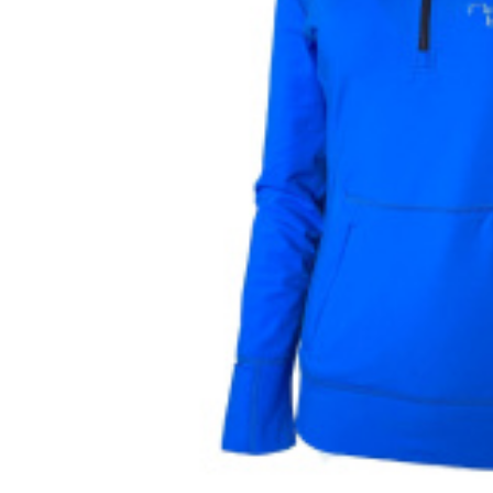
Hasonlítsa össz
Kedvenc