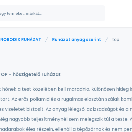
NOBODIX RUHÁZAT
Ruházat anyag szerint
top
TOP - hőszigetelő ruházat
 hőnek a test közelében kell maradnia, különösen hideg 
tart. Az erős poliamid és a rugalmas elasztán szálak k
 viseletet biztosít. Az anyag lélegző, az izzadságot és a
 Még nagyobb teljesítménynél sem melegszik túl a teste. 
adarabok éles részein, ellenáll a tépőzárnak és nem pen