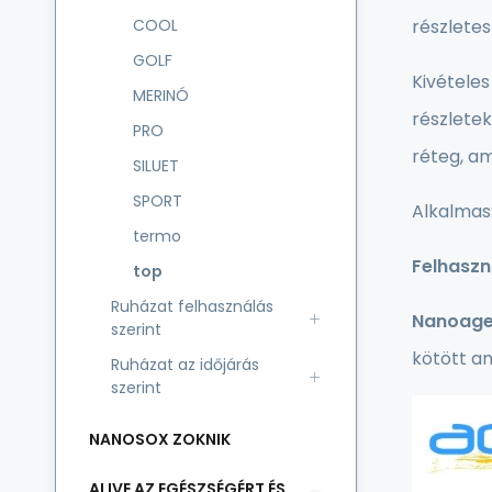
COOL
részletes
GOLF
Kivételes
MERINÓ
részletek
PRO
réteg, am
SILUET
SPORT
Alkalmas
termo
Felhaszn
top
Ruházat felhasználás
Nanoage
szerint
kötött a
Ruházat az időjárás
szerint
NANOSOX ZOKNIK
ALIVE AZ EGÉSZSÉGÉRT ÉS