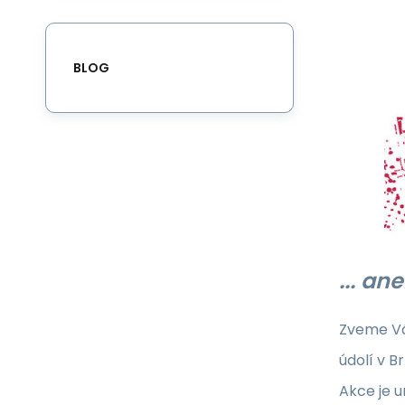
BLOG
... a
Zveme Vá
údolí v 
Akce je u