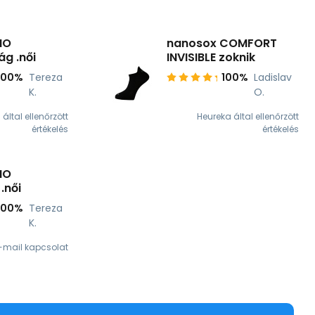
NO
nanosox COMFORT
g .női
INVISIBLE zoknik
100%
Tereza
100%
Ladislav
K.
O.
által ellenőrzött
Heureka által ellenőrzött
értékelés
értékelés
NO
.női
100%
Tereza
K.
e-mail kapcsolat