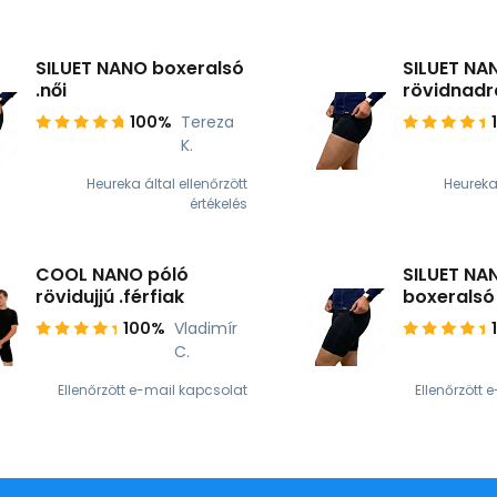
SILUET NANO boxeralsó
SILUET NA
.női
rövidnadrá
100%
Tereza
K.
Heureka által ellenőrzött
Heureka 
értékelés
COOL NANO póló
SILUET NA
rövidujjú .férfiak
boxeralsó 
100%
Vladimír
C.
Ellenőrzött e-mail kapcsolat
Ellenőrzött 