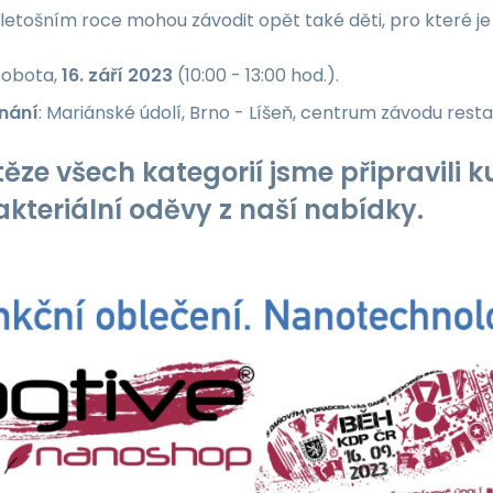
V letošním roce mohou závodit opět také děti, pro které 
 sobota,
16. září 2023
(10:00 - 13:00 hod.).
nání
: Mariánské údolí, Brno - Líšeň, centrum závodu res
těze všech kategorií jsme připravili
akteriální oděvy z naší nabídky.