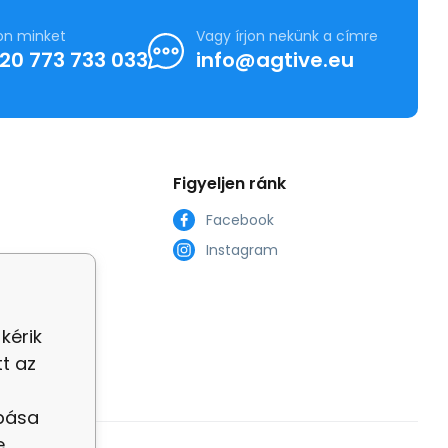
jon minket
Vagy írjon nekünk a címre
20 773 733 033
info@agtive.eu
Figyeljen ránk
Facebook
Instagram
ok számára
kérik
t az
t
abása
e