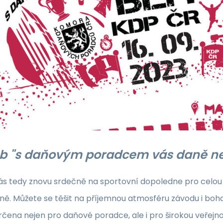
neb "s daňovým poradcem vás daně 
s tedy znovu srdečně na sportovní dopoledne pro celou 
Brně. Můžete se těšit na příjemnou atmosféru závodu i b
rčena nejen pro daňové poradce, ale i pro širokou veřejnos