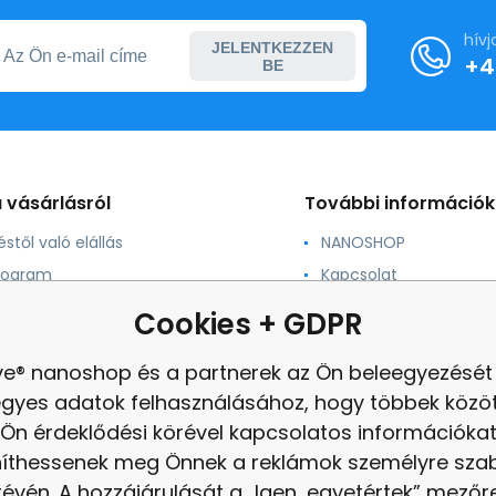
hív
JELENTKEZZEN
+4
BE
 vásárlásról
További információk
stől való elállás
NANOSHOP
rogram
Kapcsolat
ás és méretek
Iskolai önkormányzat
Cookies + GDPR
nonprofit szervezetek
ás
panasz
ve® nanoshop és a partnerek az Ön beleegyezését 
ek és feltételek
Felülvizsgálat
egyes adatok felhasználásához, hogy többek közöt
Ön érdeklődési körével kapcsolatos információka
níthessenek meg Önnek a reklámok személyre sz
révén. A hozzájárulását a „Igen, egyetértek” mezőr