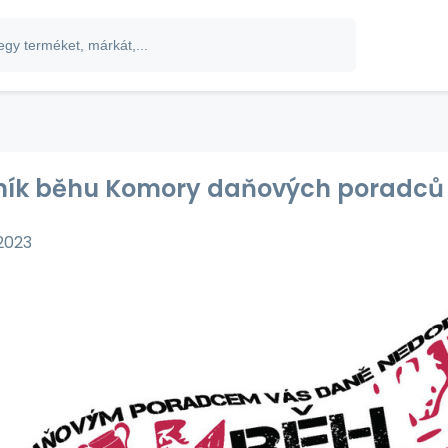
čník běhu Komory daňových poradců
 2023