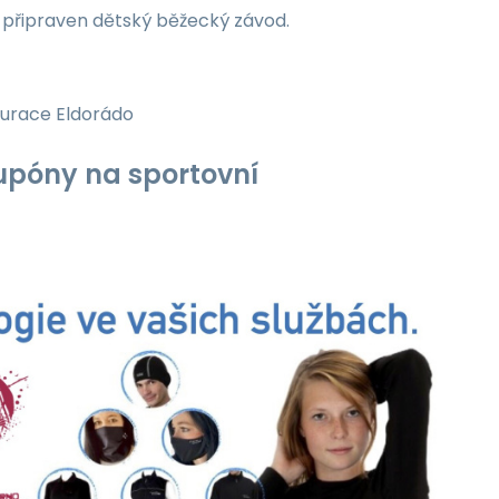
je připraven dětský běžecký závod.
taurace Eldorádo
 kupóny na sportovní