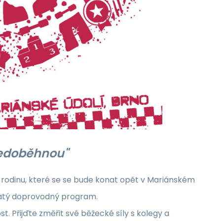
nedoběhnou"
rodinu, které se se bude konat opět v Mariánském
ohatý doprovodný program.
t. Přijďte změřit své běžecké síly s kolegy a