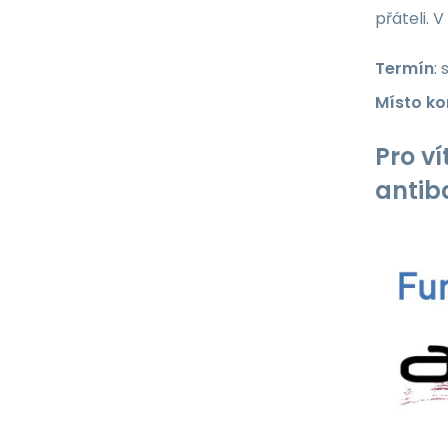
přáteli. 
Termín
:
Místo ko
Pro ví
antib