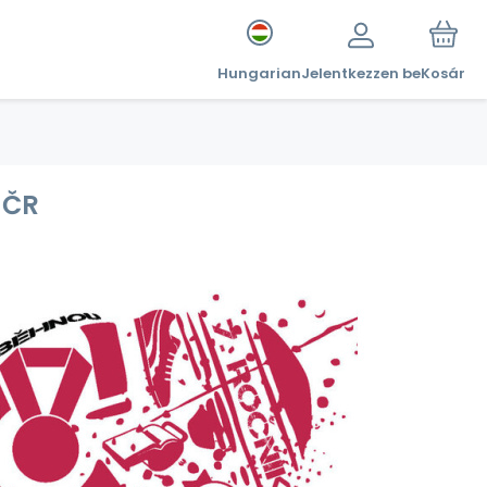
Hungarian
Jelentkezzen be
Kosár
 ČR