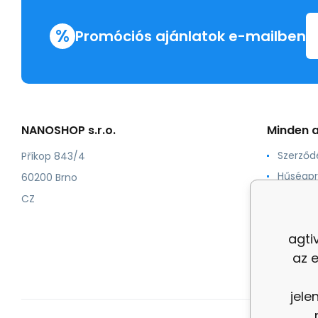
%
Promóciós ajánlatok e-mailben
NANOSHOP s.r.o.
Minden a
Szerződé
Příkop 843/4
Hűségp
60200 Brno
Számoz
CZ
Tanúsít
agti
Feltétel
az 
jele