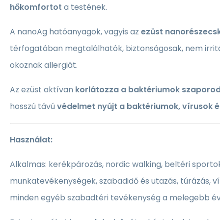
hőkomfortot
a testének.
A nanoAg hatóanyagok, vagyis az
ezüst nanorészecs
térfogatában megtalálhatók, biztonságosak, nem irrit
okoznak allergiát.
Az ezüst aktívan
korlátozza a baktériumok szaporo
hosszú távú
védelmet nyújt a baktériumok, vírusok é
Használat:
Alkalmas: kerékpározás, nordic walking, beltéri sportok
munkatevékenységek, szabadidő és utazás, túrázás, víz
minden egyéb szabadtéri tevékenység a melegebb é