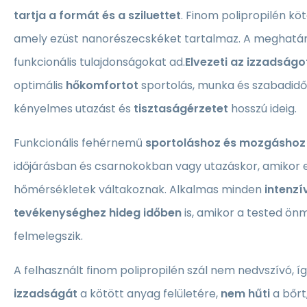
tartja a formát és a sziluettet
. Finom polipropilén kö
amely ezüst nanorészecskéket tartalmaz. A meghatár
funkcionális tulajdonságokat ad.
Elvezeti az izzadságo
optimális
hőkomfortot
sportolás, munka és szabadidő 
kényelmes utazást és
tisztaságérzetet
hosszú ideig.
Funkcionális fehérnemű
sportoláshoz és mozgáshoz
időjárásban és csarnokokban vagy utazáskor, amikor
hőmérsékletek váltakoznak. Alkalmas minden
intenz
tevékenységhez hideg időben
is, amikor a tested ön
felmelegszik.
A felhasznált finom polipropilén szál nem nedvszívó, í
izzadságát
a kötött anyag felületére,
nem hűti
a bőrt