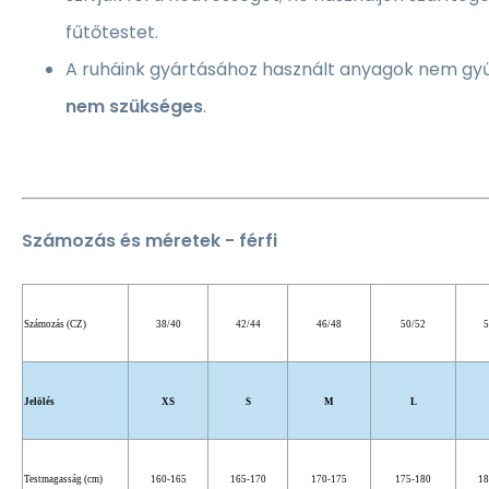
fűtőtestet.
A ruháink gyártásához használt anyagok nem gy
nem szükséges
.
Számozás és méretek - férfi
Számozás (CZ)
38/40
42/44
46/48
50/52
5
Jelölés
XS
S
M
L
Testmagasság (cm)
160-165
165-170
170-175
175-180
18