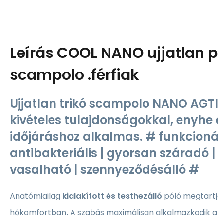
Leírás
COOL NANO ujjatlan p
scampolo .férfiak
Ujjatlan trikó scampolo NANO AGT
kivételes tulajdonságokkal, enyhe
időjáráshoz alkalmas. # funkcionál
antibakteriális | gyorsan száradó 
vasalható | szennyeződésálló #
Anatómiailag
kialakított és testhezálló
póló
megtartj
hőkomfortban
.
A szabás maximálisan alkalmazkodik a t