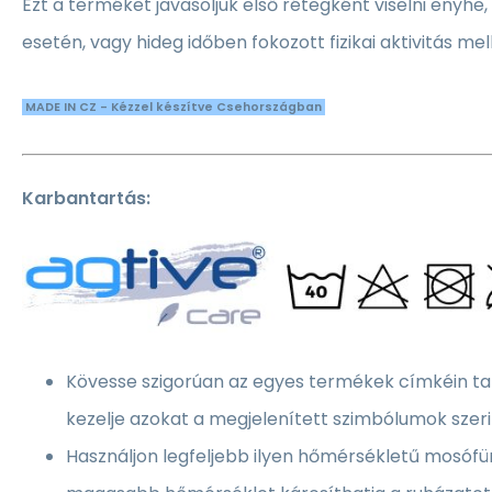
Ezt a terméket javasoljuk első rétegként viselni enyhe, n
esetén, vagy hideg időben fokozott fizikai aktivitás mell
MADE IN CZ - Kézzel készítve Csehországban
Karbantartás:
Kövesse szigorúan az egyes termékek címkéin tal
kezelje azokat a megjelenített szimbólumok szeri
Használjon legfeljebb ilyen hőmérsékletű mosófü