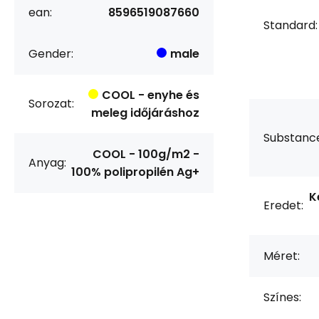
ean:
8596519087660
Standard:
Gender:
male
COOL - enyhe és
Sorozat:
meleg időjáráshoz
Substanc
COOL - 100g/m2 -
Anyag:
100% polipropilén Ag+
K
Eredet:
Méret:
Színes: