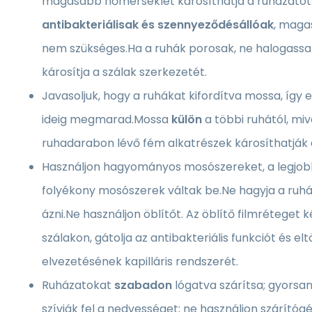
magasabb hőmérséklet károsíthatja a ruházatot
antibakteriálisak és szennyeződésállóak
, maga
nem szükséges.Ha a ruhák porosak, ne halogassa
károsítja a szálak szerkezetét.
Javasoljuk, hogy a ruhákat kifordítva mossa, így 
ideig megmarad.Mossa
külön
a többi ruhától, miv
ruhadarabon lévő fém alkatrészek károsíthatják 
Használjon hagyományos mosószereket, a legjo
folyékony mosószerek váltak be.Ne hagyja a ruh
ázni.Ne használjon öblítőt. Az öblítő filmréteget 
szálakon, gátolja az antibakteriális funkciót és el
elvezetésének kapilláris rendszerét.
Ruházatokat
szabadon
lógatva szárítsa; gyorsa
szívják fel a nedvességet; ne használjon szárító