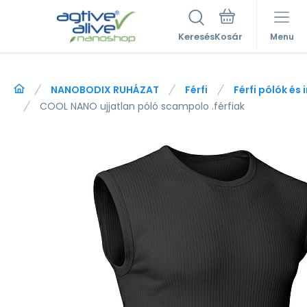
Keresés
Menu
NANOBODIX RUHÁZAT
Férfi
Férfi pólók és 
COOL NANO ujjatlan póló scampolo .férfiak