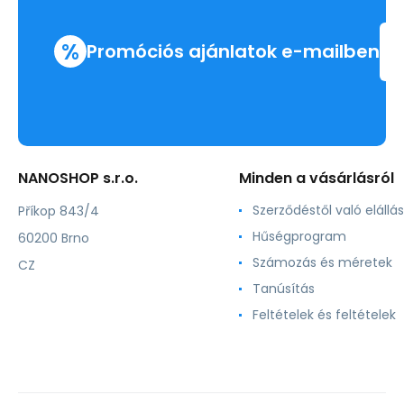
%
Promóciós ajánlatok e-mailben
NANOSHOP s.r.o.
Minden a vásárlásról
Szerződéstől való elállás
Příkop 843/4
Hűségprogram
60200 Brno
Számozás és méretek
CZ
Tanúsítás
Feltételek és feltételek