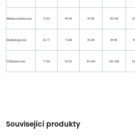
Mellkas kerülete (cm)
75-82
83-90
91-98
99-106
10
Derékbőség (cm)
65-72
73-80
81-88
89-96
9
Ülőkerület (cm)
77-84
85-92
93-100
101-108
10
Související produkty