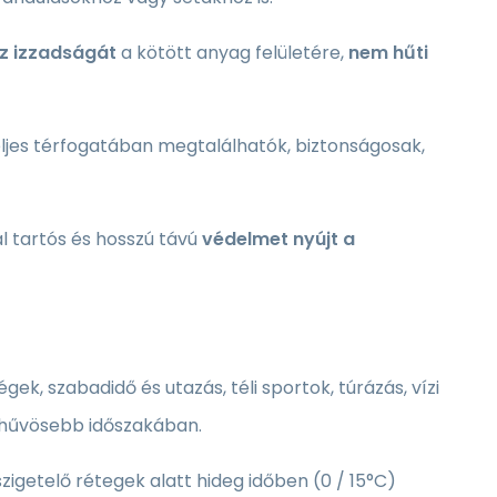
az izzadságát
a kötött anyag felületére,
nem hűti
teljes térfogatában megtalálhatók, biztonságosak,
tal tartós és hosszú távú
védelmet nyújt a
, szabadidő és utazás, téli sportok, túrázás, vízi
 hűvösebb időszakában.
zigetelő rétegek alatt hideg időben (0 / 15°C)