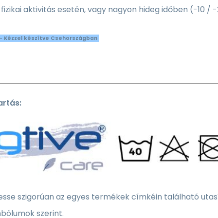
fizikai aktivitás esetén, vagy nagyon hideg időben (-10 / 
- Kézzel készítve Csehországban
rtás:
sse szigorúan az egyes termékek címkéin található utasí
bólumok szerint.