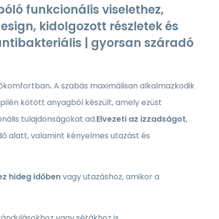
ló funkcionális viselethez,
ign, kidolgozott részletek és
ntibakteriális | gyorsan száradó
hőkomfortban
.
A szabás maximálisan alkalmazkodik
opilén kötött anyagból készült, amely ezüst
ális tulajdonságokat ad.
Elvezeti az izzadságot
,
ő alatt, valamint kényelmes utazást és
ez
hideg időben
vagy utazáshoz, amikor a
ándulásokhoz vagy sétákhoz is.