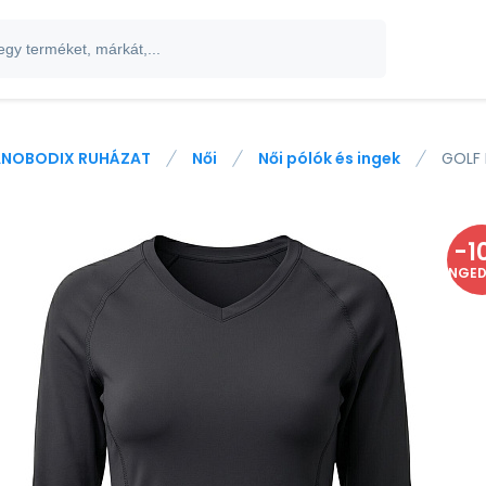
NOBODIX RUHÁZAT
Női
Női pólók és ingek
GOLF 
-
1
ENGE