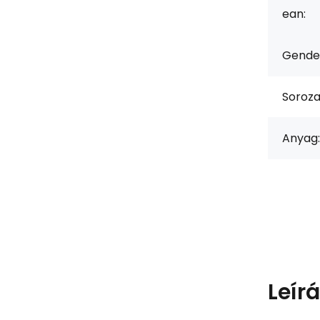
ean:
Gende
Soroza
Anyag:
Leír