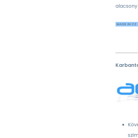
alacsony 
MADE IN CZ 
Karbanta
Köve
szim