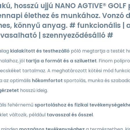
kú, hosszú ujjú NANO AGTIVE® GOLF pó
nnapi élethez és munkához. Vonzó des
mes, könnyű anyag. # funkcionális | a
 vasalható | szennyeződésálló #
ilag
kialakított és testhezálló
póló
megtartja a testét 
nalaihoz, jól
tartja a formát és a sziluettet
. Finom polipr
ecskéket tartalmaz. A meghatározott kötési mód funkcion
a az optimális
hőkomfortot
sportolás, munka és szabadid
gérzetet
hosszú ideig.
ális fehérnemű
sportoláshoz és fizikai tevékenységekh
et változik, például
tavasszal és ősszel
.
s minden
mozgásos tevékenységhez
a természetben, kir