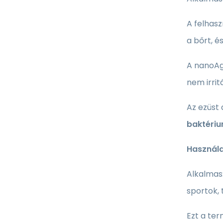
A felhasz
a bőrt, é
A nanoAg
nem irrit
Az ezüst
baktériu
Használa
Alkalmas:
sportok,
Ezt a ter