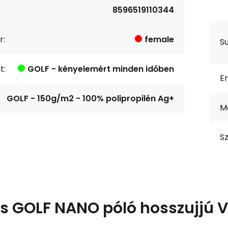
8596519110344
r:
female
S
t:
GOLF - kényelemért minden időben
Er
GOLF - 150g/m2 - 100% polipropilén Ag+
M
Sz
ás
GOLF NANO póló hosszujjú V 