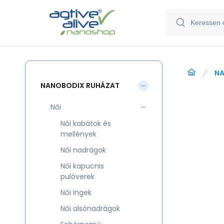
NA
NANOBODIX RUHÁZAT
Női
Női kabátok és
mellények
Női nadrágok
Női kapucnis
pulóverek
Női ingek
Női alsónadrágok