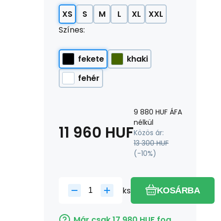
XS
S
M
L
XL
XXL
Színes:
fekete
khaki
fehér
9 880
HUF
ÁFA
nélkül
11 960
HUF
Közös ár:
13 300
HUF
(-
10
%)
ks
KOSÁRBA
Már csak
17 980
HUF
fog