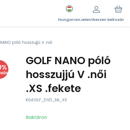
Hungarian
Jelentkezzen be
Kosár
NANO póló hosszujjú V .női
GOLF NANO póló
0
%
hosszujjú V .női
DMÉNY
.XS .fekete
Kód:
GLF_DVD_bk_XS
Raktáron