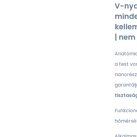
V-nya
minde
kelle
| nem
Anatómia
a test vo
nanorész
garantálj
tisztasá
Funkcion
hőmérsékl
Alkalma