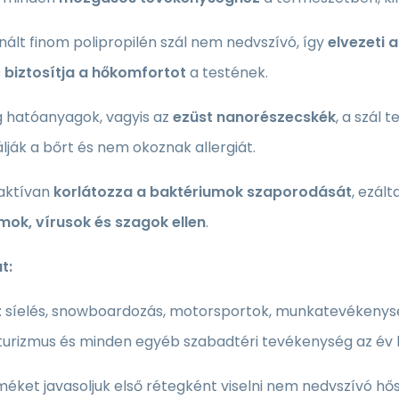
nált finom polipropilén szál nem nedvszívó, így
elvezeti 
s
biztosítja a hőkomfortot
a testének.
 hatóanyagok, vagyis az
ezüst nanorészecskék
, a szál 
álják a bőrt és nem okoznak allergiát.
 aktívan
korlátozza a baktériumok szaporodását
, ezál
mok, vírusok és szagok ellen
.
t:
 síelés, snowboardozás, motorsportok, munkatevékenységek
 turizmus és minden egyéb szabadtéri tevékenység az év
méket javasoljuk első rétegként viselni nem nedvszívó hős