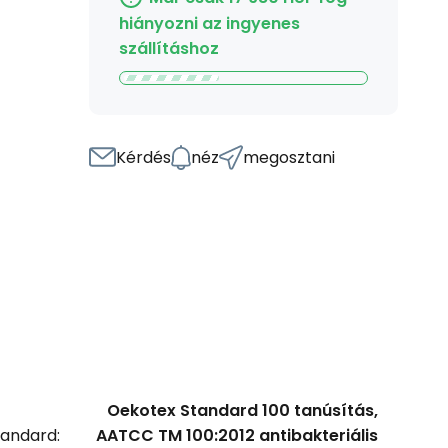
hiányozni az ingyenes
szállításhoz
Kérdés
néz
megosztani
Oekotex Standard 100 tanúsítás,
tandard:
AATCC TM 100:2012 antibakteriális