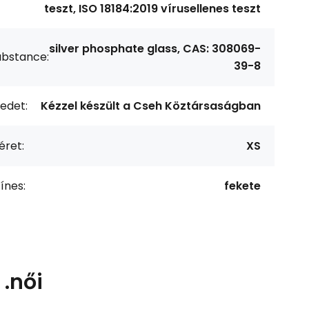
teszt, ISO 18184:2019 vírusellenes teszt
silver phosphate glass, CAS: 308069-
ubstance:
39-8
edet:
Kézzel készült a Cseh Köztársaságban
éret:
XS
ínes:
fekete
.női