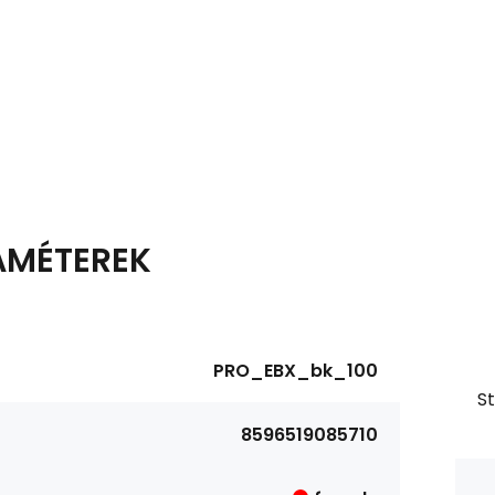
AMÉTEREK
PRO_EBX_bk_100
S
8596519085710