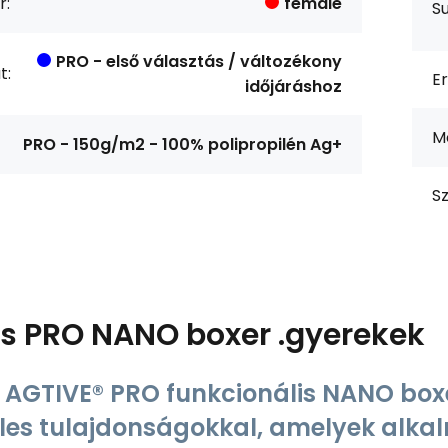
r:
female
S
PRO - első választás / változékony
t:
Er
időjáráshoz
M
PRO - 150g/m2 - 100% polipropilén Ag+
Sz
ás
PRO NANO boxer .gyerekek
AGTIVE® PRO funkcionális NANO box
eles tulajdonságokkal, amelyek alka