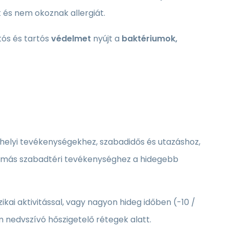
 és nem okoznak allergiát.
rtós és tartós
védelmet
nyújt a
baktériumok,
elyi tevékenységekhez, szabadidős és utazáshoz,
en más szabadtéri tevékenységhez a hidegebb
ikai aktivitással, vagy nagyon hideg időben (-10 /
em nedvszívó hőszigetelő rétegek alatt.