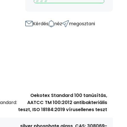
Kérdés
néz
megosztani
Oekotex Standard 100 tanúsítás,
tandard:
AATCC TM 100:2012 antibakteriális
teszt, ISO 18184:2019 vírusellenes teszt
silver phosphate glass, CAS: 308069-