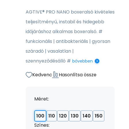
AGTIVE® PRO NANO boxeralsó kivételes
teljesítményű, instabil és hidegebb
időjáráshoz alkalmas boxeralsó. #
funkcionális | antibakteriális | gyorsan
száradó | vasalatlan |
szennyeződésálló #
bővebben
Kedvenc
Hasonlítsa össze
Méret:
100
110
120
130
140
150
Színes: