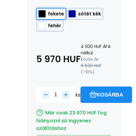
fekete
sötét kék
fehér
4 930
HUF
ÁFA
nélkül
5 970
HUF
Közös ár:
6 630
HUF
(-
10
%)
ks
KOSÁRBA
Már csak
23 970
HUF
fog
hiányozni az ingyenes
szállításhoz