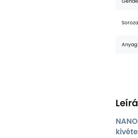
Gende
Soroza
Anyag:
Leír
NANO 
kivét