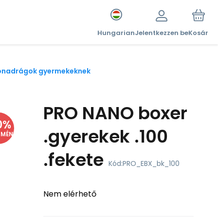
Hungarian
Jelentkezzen be
Kosár
sónadrágok gyermekeknek
PRO NANO boxer
0
%
.gyerekek .100
DMÉNY
.fekete
Kód:
PRO_EBX_bk_100
Nem elérhető