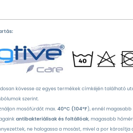
rtás:
osan kövesse az egyes termékek címkéjén található utasí
bólumok szerint.
ználjon mosófürdőt max.
40°C (104°F
), ennél magasabb 
againk
antibakteriálisak és foltállóak
, magasabb hőmérs
nyezettek, ne halogassa a mosást, mivel a por károsítja 