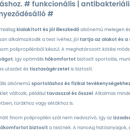
áshoz. # funkcionális | antibakteriál
nnyeződésálló #
miailag
kialakított és jól illeszkedő
alsónemű melegen és 
an alkalmazkodik a test ívéhez, jól
tartja az alakot és a 
inom polipropilénből készül. A meghatározott kötési módsz
ságot
, így optimális
hőkomfortot
biztosít sportolás, mun
s utazást és
tisztaságérzetet
is biztosít.
ális alsónemű
sportoláshoz és fizikai tevékenységekhe
et változik, például
tavasszal és ősszel
. Alkalmas min
tben, túrákhoz vagy sétákhoz is.
nált finom polipropilén szál nem nedvszívó, így az
izzads
őkomfortot biztosít
a testnek. A nanoAg hatóanyagok,