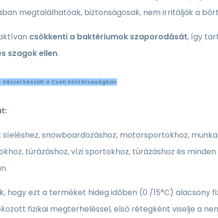
ban megtalálhatóak, biztonságosak, nem irritálják a bőrt
aktívan
csökkenti a baktériumok szaporodását
, így ta
és szagok ellen
.
- Kézzel készült a Cseh Köztársaságban
t:
: síeléshez, snowboardozáshoz, motorsportokhoz, munkah
rtokhoz, túrázáshoz, vízi sportokhoz, túrázáshoz és mind
n.
k, hogy ezt a terméket hideg időben (0 /15°C) alacsony fiz
kozott fizikai megterheléssel, első rétegként viselje a n