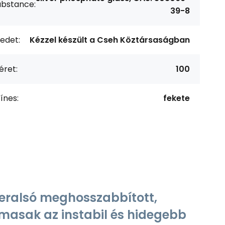
ubstance:
39-8
edet:
Kézzel készült a Cseh Köztársaságban
éret:
100
ínes:
fekete
eralsó meghosszabbított,
lmasak az instabil és hidegebb