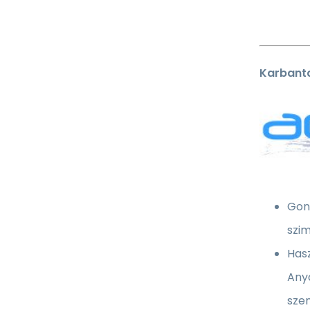
Karbanta
Gond
szim
Has
Any
szen