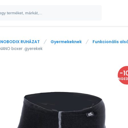
NOBODIX RUHÁZAT
Gyermekeknek
Funkcionális al
NANO boxer .gyerekek
-
1
ENGE