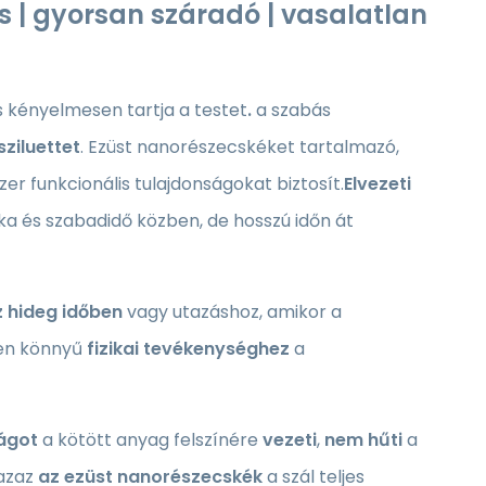
is | gyorsan száradó | vasalatlan
kényelmesen tartja a testet
.
a szabás
sziluettet
. Ezüst nanorészecskéket tartalmazó,
er funkcionális tulajdonságokat biztosít.
Elvezeti
ka és szabadidő közben, de hosszú időn át
z
hideg időben
vagy utazáshoz, amikor a
den könnyű
fizikai tevékenységhez
a
ágot
a kötött anyag felszínére
vezeti
,
nem hűti
a
 azaz
az ezüst nanorészecskék
a szál teljes