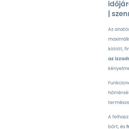
időjár
| sze
Az anató
maximális
kötött, f
az izzad
kényelme
Funkcion
hőmérsékl
természe
A felhasz
bőrt, és
h