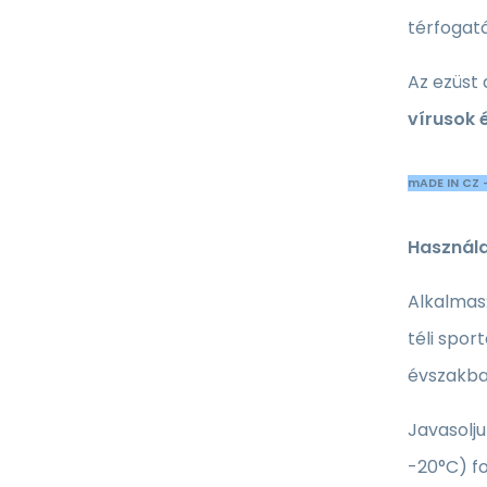
térfogatá
Az ezüst 
vírusok 
mADE IN CZ 
Használa
Alkalmas
téli spo
évszakba
Javasolju
-20°C) fo