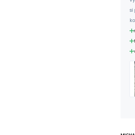
si
ko