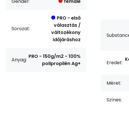
Gender:
female
PRO - első
választás /
Sorozat:
változékony
Substanc
időjáráshoz
PRO - 150g/m2 - 100%
K
Anyag:
Eredet:
polipropilén Ag+
Méret:
Színes: