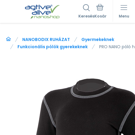
Keresés
Menu
NANOBODIX RUHÁZAT
Gyermekeknek
Funkcionális pólók gyerekeknek
PRO NANO póló ho