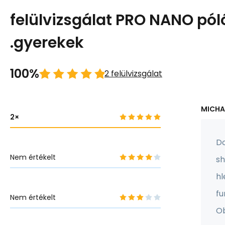
felülvizsgálat PRO NANO pól
.gyerekek
100%
2 felülvizsgálat
MICHA
2
Do
Nem értékelt
sh
hl
fu
Nem értékelt
Ob