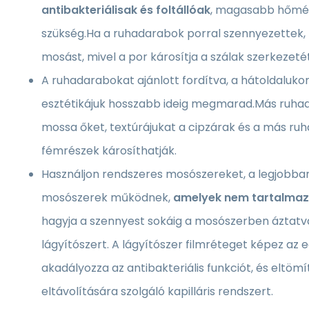
antibakteriálisak és foltállóak
, magasabb hőmér
szükség.Ha a ruhadarabok porral szennyezettek,
mosást, mivel a por károsítja a szálak szerkezetét
A ruhadarabokat ajánlott fordítva, a hátoldalukon
esztétikájuk hosszabb ideig megmarad.Más ruha
mossa őket, textúrájukat a cipzárak és a más ru
fémrészek károsíthatják.
Használjon rendszeres mosószereket, a legjobba
mosószerek működnek,
amelyek nem tartalmazn
hagyja a szennyest sokáig a mosószerben áztatv
lágyítószert. A lágyítószer filmréteget képez az 
akadályozza az antibakteriális funkciót, és eltömí
eltávolítására szolgáló kapilláris rendszert.