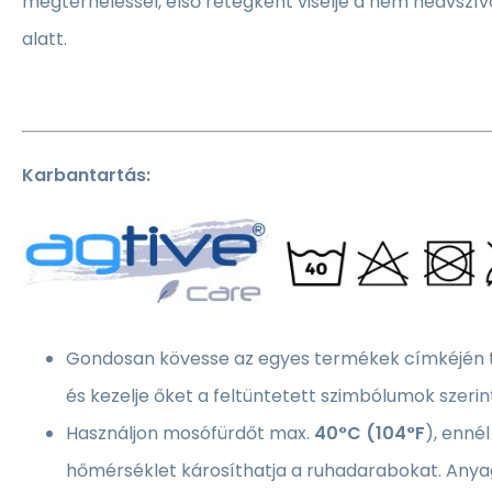
megterheléssel, első rétegként viselje a nem nedvszív
alatt.
Karbantartás:
Gondosan kövesse az egyes termékek címkéjén ta
és kezelje őket a feltüntetett szimbólumok szerin
Használjon mosófürdőt max.
40°C (104°F
), enn
hőmérséklet károsíthatja a ruhadarabokat. Anya