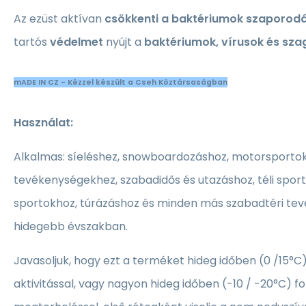
Az ezüst aktívan
csökkenti a baktériumok szaporod
tartós
védelmet
nyújt a
baktériumok, vírusok és szag
mADE IN CZ - Kézzel készült a Cseh Köztársaságban
Használat:
Alkalmas: síeléshez, snowboardozáshoz, motorsporto
tevékenységekhez, szabadidős és utazáshoz, téli sporto
sportokhoz, túrázáshoz és minden más szabadtéri te
hidegebb évszakban.
Javasoljuk, hogy ezt a terméket hideg időben (0 /15°C) 
aktivitással, vagy nagyon hideg időben (-10 / -20°C) fok