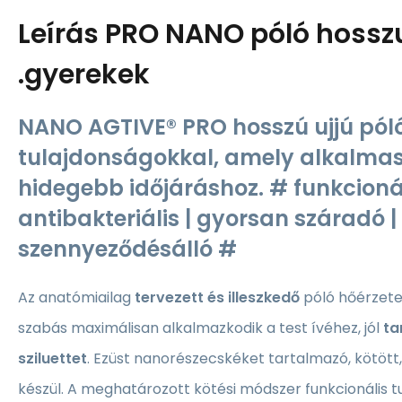
Leírás
PRO NANO póló hosszu
.gyerekek
NANO AGTIVE® PRO hosszú ujjú póló
tulajdonságokkal, amely alkalmas 
hidegebb időjáráshoz. # funkcionál
antibakteriális | gyorsan száradó |
szennyeződésálló #
Az anatómiailag
tervezett és illeszkedő
póló
hőérzete
szabás maximálisan alkalmazkodik a test ívéhez, jól
ta
sziluettet
. Ezüst nanorészecskéket tartalmazó, kötött,
készül. A meghatározott kötési módszer funkcionális 