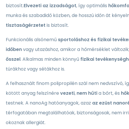
biztosít.
Elvezeti az izzadságot
, így optimális
hőkomfo
munka és szabadidő közben, de hosszú időn át kényel
tisztaságérzetet
is biztosít.
Funkcionális alsónemű
sportoláshoz és fizikai tevé
időben
vagy utazáshoz, amikor a hőmérséklet változik
ősszel
. Alkalmas minden könnyű
fizikai tevékenység
túrákhoz vagy sétákhoz is.
A felhasznált finom polipropilén szál nem nedvszívó, í
kötött anyag felszínére
vezeti
,
nem hűti
a bőrt, és
hők
testnek. A nanoAg hatóanyagok, azaz
az ezüst nanor
térfogatában megtalálhatóak, biztonságosak, nem irri
okoznak allergiát.