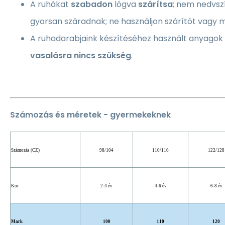
A ruhákat
szabadon
lógva
szárítsa
; nem nedvsz
gyorsan száradnak; ne használjon szárítót vagy 
A ruhadarabjaink készítéséhez használt anyagok
vasalásra nincs szükség
.
Számozás és méretek - gyermekeknek
Számozás (CZ)
98/104
110/116
122/128
Kor
2-4 év
4-6 év
6-8 év
Mark
100
110
120