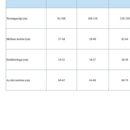
Testmagasság (cm)
95-106
108-118
120-130
Mellkasi kerület (cm)
57-58
59-60
62-64
Derékkörfogat (cm)
54-55
56-57
58-59
Az ülés kerülete (cm)
60-62
64-66
68-70