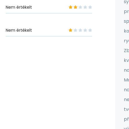
sy
Nem értékelt
pr
sp
Nem értékelt
ko
ry
Zb
kv
na
Ma
na
ne
tv
př
vý