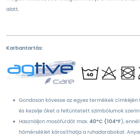
alatt.
Karbantartás:
Gondosan kövesse az egyes termékek címkéjén ta
és kezelje őket a feltüntetett szimbólumok szerin
Használjon mosófürdőt max.
40°C (104°F
), enn
hőmérséklet károsíthatja a ruhadarabokat. Anya