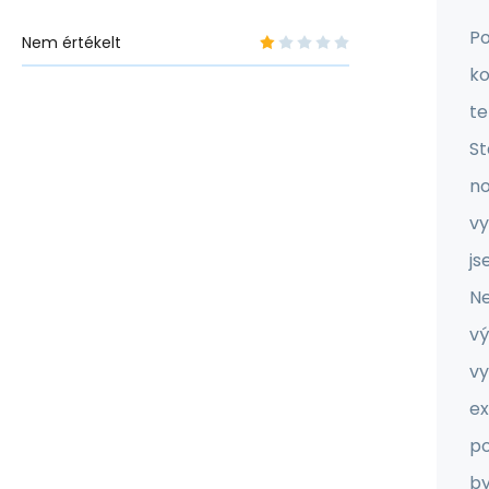
Po
Nem értékelt
ko
te
St
no
vy
js
Ne
vý
vy
e
po
by