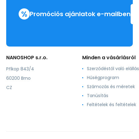
%
Promóciós ajánlatok e-mailben
NANOSHOP s.r.o.
Minden a vásárlásról
Szerződéstől való elállás
Příkop 843/4
Hűségprogram
60200 Brno
Számozás és méretek
CZ
Tanúsítás
Feltételek és feltételek