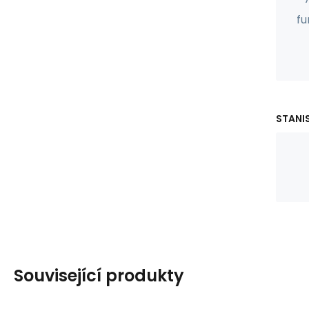
fu
STANIS
Související produkty