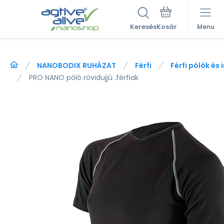
Keresés
Menu
NANOBODIX RUHÁZAT
Férfi
Férfi pólók és 
PRO NANO póló rövidujjú .férfiak