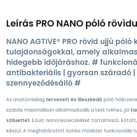
Leírás
PRO NANO póló röviduj
NANO AGTIVE® PRO rövid ujjú póló k
tulajdonságokkal, amely alkalmas 
hidegebb időjáráshoz. # funkcionál
antibakteriális | gyorsan száradó |
szennyeződésálló #
Az anatómiailag
tervezett és illeszkedő
póló
hőérzete
szabás maximálisan alkalmazkodik a test ívéhez, jól
ta
sziluettet
. Ezüst nanorészecskéket tartalmazó, kötött,
készül. A meghatározott kötési módszer funkcionális 