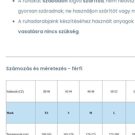
A ruhákat
szabadon
lógva
szárítsa
; nem nedvsz
gyorsan száradnak; ne használjon szárítót vagy 
A ruhadarabjaink készítéséhez használt anyagok
vasalásra nincs szükség
.
Számozás és méretezés - férfi
Számozás (CZ)
38/40
42/44
46/48
50/52
5
Mark
XS
S
M
L
Testmagasság (cm)
160-165
165-170
170-175
175-180
18