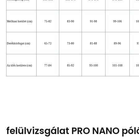
Mellkasi kerület (cm)
75-82
83-90
91-98
99-106
10
Derékkörfogat (cm)
65-72
73-80
81-88
89-96
9
Az ülés kerülete (cm)
77-84
85-92
93-100
101-108
10
felülvizsgálat PRO NANO pól