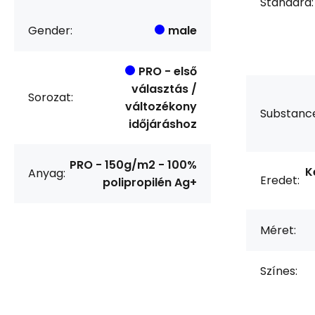
Standard:
Gender:
male
PRO - első
választás /
Sorozat:
változékony
Substanc
időjáráshoz
PRO - 150g/m2 - 100%
K
Anyag:
Eredet:
polipropilén Ag+
Méret:
Színes: