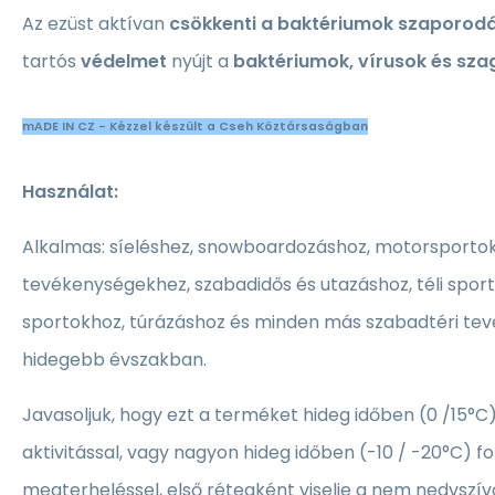
Az ezüst aktívan
csökkenti a baktériumok szaporod
tartós
védelmet
nyújt a
baktériumok, vírusok és szag
mADE IN CZ - Kézzel készült a Cseh Köztársaságban
Használat:
Alkalmas: síeléshez, snowboardozáshoz, motorsporto
tevékenységekhez, szabadidős és utazáshoz, téli sporto
sportokhoz, túrázáshoz és minden más szabadtéri te
hidegebb évszakban.
Javasoljuk, hogy ezt a terméket hideg időben (0 /15°C) 
aktivitással, vagy nagyon hideg időben (-10 / -20°C) fok
megterheléssel, első rétegként viselje a nem nedvszív