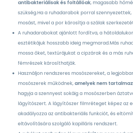
antibakteriálisak és foltállóak
, magasabb hőmér
szükség.Ha a ruhadarabok porral szennyezettek,
mosást, mivel a por károsítja a szálak szerkezetét
A ruhadarabokat ajánlott fordítva, a hátoldalukon
esztétikájuk hosszabb ideig megmarad.Más ruha
mossa őket, textúrájukat a cipzárak és a más ru
fémrészek károsíthatják.
Használjon rendszeres mosószereket, a legjobba
mosószerek működnek,
amelyek nem tartalmazn
hagyja a szennyest sokáig a mosószerben áztatv
lágyítószert. A lágyítószer filmréteget képez az 
akadályozza az antibakteriális funkciót, és eltömí
eltávolítására szolgáló kapilláris rendszert.