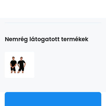
Nemrég látogatott termékek
PRO
NANO
póló
rövidujjú
.férfiak