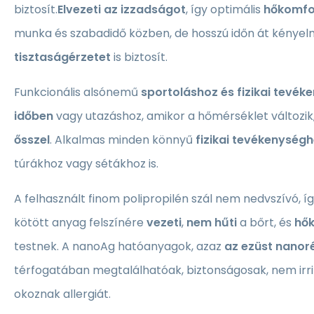
biztosít.
Elvezeti az izzadságot
, így optimális
hőkomfo
munka és szabadidő közben, de hosszú időn át kényel
tisztaságérzetet
is biztosít.
Funkcionális alsónemű
sportoláshoz és fizikai tevé
időben
vagy utazáshoz, amikor a hőmérséklet változik
ősszel
. Alkalmas minden könnyű
fizikai tevékenység
túrákhoz vagy sétákhoz is.
A felhasznált finom polipropilén szál nem nedvszívó, í
kötött anyag felszínére
vezeti
,
nem hűti
a bőrt, és
hők
testnek. A nanoAg hatóanyagok, azaz
az ezüst nanor
térfogatában megtalálhatóak, biztonságosak, nem irri
okoznak allergiát.