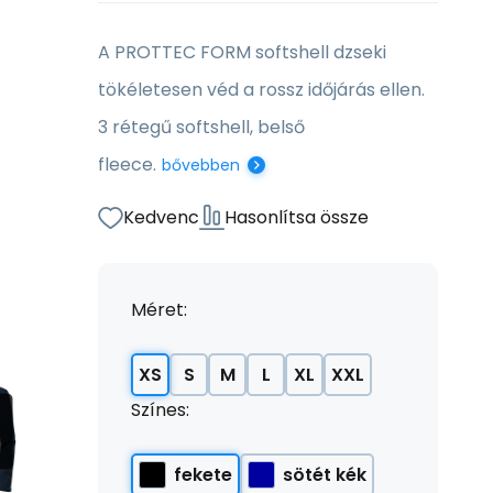
A PROTTEC FORM softshell dzseki
tökéletesen véd a rossz időjárás ellen.
3 rétegű softshell, belső
fleece.
bővebben
Kedvenc
Hasonlítsa össze
Méret:
XS
S
M
L
XL
XXL
Színes:
fekete
sötét kék