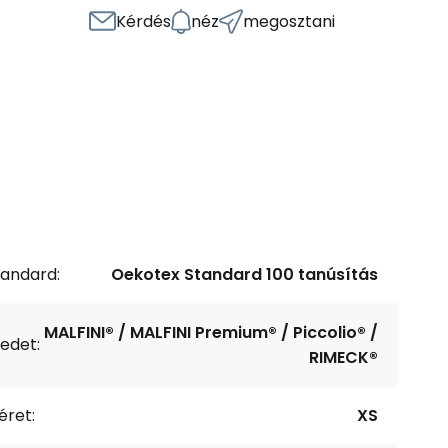
Kérdés
néz
megosztani
tandard:
Oekotex Standard 100 tanúsítás
MALFINI® / MALFINI Premium® / Piccolio® /
edet:
RIMECK®
éret:
XS