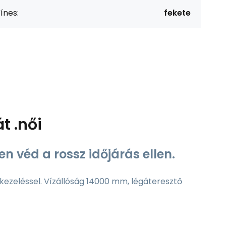
ínes:
fekete
t .női
n véd a rossz időjárás ellen.
 kezeléssel. Vízállóság 14000 mm, légáteresztő