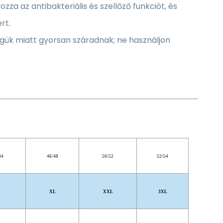
za az antibakteriális és szellőző funkciót, és
rt.
gük miatt gyorsan száradnak; ne használjon
44
46/48
50/52
52/54
XL
XXL
3XL