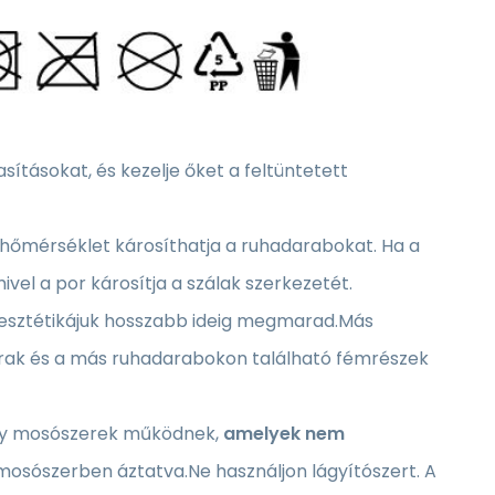
tásokat, és kezelje őket a feltüntetett
hőmérséklet károsíthatja a ruhadarabokat. Ha a
el a por károsítja a szálak szerkezetét.
y esztétikájuk hosszabb ideig megmarad.Más
árak és a más ruhadarabokon található fémrészek
ony mosószerek működnek,
amelyek nem
 mosószerben áztatva.Ne használjon lágyítószert. A