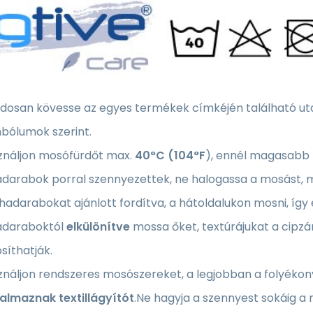
osan kövesse az egyes termékek címkéjén található utasí
bólumok szerint.
ználjon mosófürdőt max.
40°C (104°F
), ennél magasabb 
darabok porral szennyezettek, ne halogassa a mosást, miv
hadarabokat ajánlott fordítva, a hátoldalukon mosni, íg
adaraboktól
elkülönítve
mossa őket, textúrájukat a cipz
síthatják.
ználjon rendszeres mosószereket, a legjobban a folyék
talmaznak textillágyítót
.Ne hagyja a szennyest sokáig a