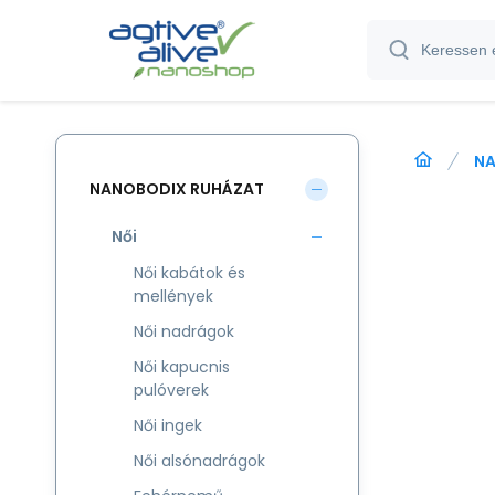
NA
NANOBODIX RUHÁZAT
Női
Női kabátok és
mellények
Női nadrágok
Női kapucnis
pulóverek
Női ingek
Női alsónadrágok