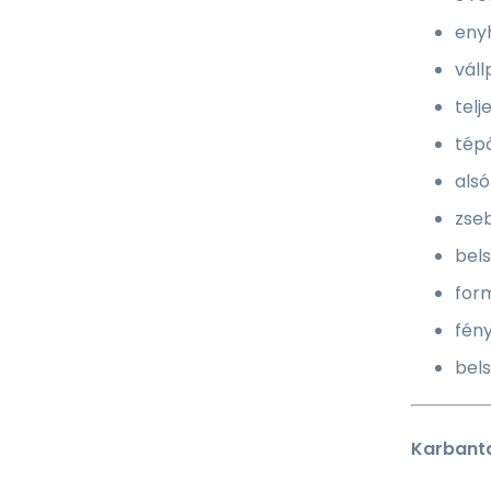
eny
vál
telj
tépő
alsó
zseb
bels
for
fén
bels
Karbanta