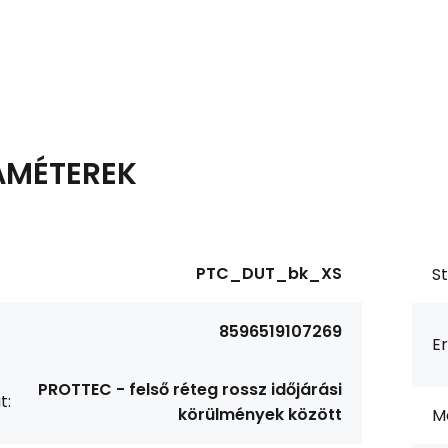
AMÉTEREK
PTC_DUT_bk_XS
S
8596519107269
Er
PROTTEC - felső réteg rossz időjárási
t:
körülmények között
M