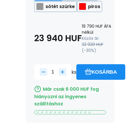
sötét szürke
piros
19 790
HUF
ÁFA
nélkül
23 940
HUF
Közös ár:
32 920
HUF
(-
30
%)
ks
KOSÁRBA
Már csak
6 000
HUF
fog
hiányozni az ingyenes
szállításhoz