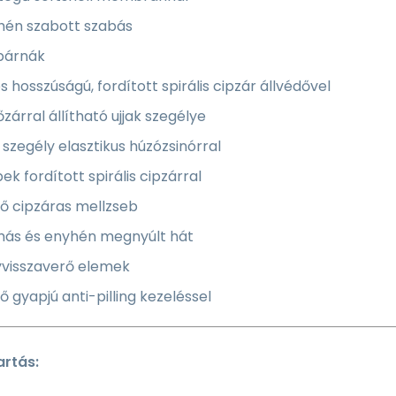
hén szabott szabás
lpárnák
es hosszúságú, fordított spirális cipzár állvédővel
zárral állítható ujjak szegélye
 szegély elasztikus húzózsinórral
ek fordított spirális cipzárral
ő cipzáras mellzseb
más és enyhén megnyúlt hát
yvisszaverő elemek
ő gyapjú anti-pilling kezeléssel
rtás: