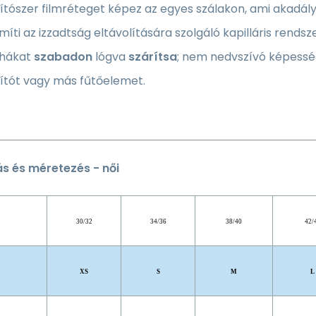
ítószer filmréteget képez az egyes szálakon, ami akadályoz
míti az izzadtság eltávolítására szolgáló kapilláris rendsze
uhákat
szabadon
lógva
szárítsa
; nem nedvszívó képessé
ítót vagy más fűtőelemet.
 és méretezés - női
30/32
34/36
38/40
42/
XS
S
M
L