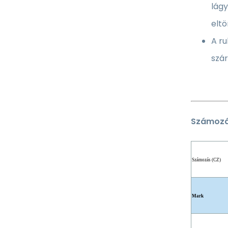
lágy
eltö
A r
szár
Számozás
Számozás (CZ)
Mark