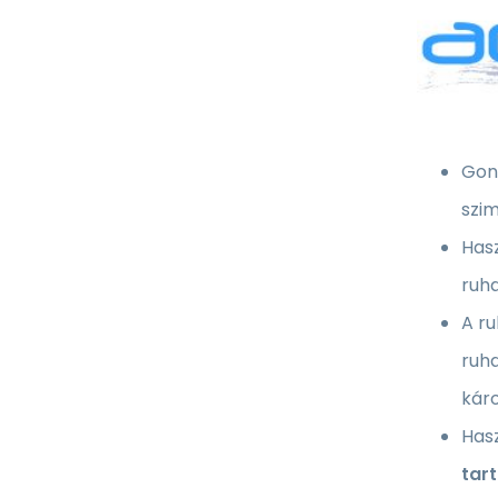
Gond
szim
Has
ruha
A ru
ruh
káro
Has
tar