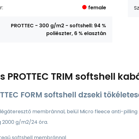
r:
female
Sz
PROTTEC - 300 g/m2 - softshell: 94 %
poliészter, 6 % elasztán
ás
PROTTEC TRIM softshell kabá
TTEC FORM softshell dzseki tökéletese
 légáteresztő membránnal, belül Micro fleece anti-pilling
 2000 g/m2/24 óra.
étegű softshell membránnal