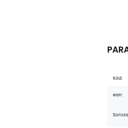
PAR
Kód:
ean:
Soroza