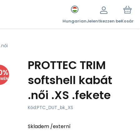
Hungarian
Jelentkezzen be
Kosár
.női
PROTTEC TRIM
0
%
softshell kabát
DMÉNY
.női .XS .fekete
Kód:
PTC_DUT_bk_XS
Skladem /externí