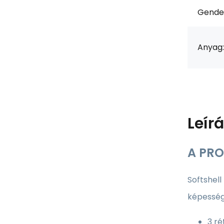
Gende
Anyag:
Leír
A PRO
Softshell
képesség
3 r