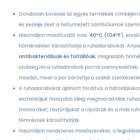
Gondosan kövesse az egyes termékek címkéjén ta
és kezelje őket a feltüntetett szimbólumok szerin
Használjon mosófürdőt max.
40°C (104°F
), enn
hőmérséklet károsíthatja a ruhadarabokat. Anya
antibakteriálisak és foltállóak
, magasabb hőmér
szükség.Ha a ruhadarabok porral szennyezettek,
mosást, mivel a por károsítja a szálak szerkezetét
A ruhadarabokat ajánlott fordítva, a hátoldalukon
esztétikájuk hosszabb ideig megmarad.Más ruha
mossa őket, textúrájukat a cipzárak és a más ru
fémrészek károsíthatják.
Használjon rendszeres mosószereket, a legjobba