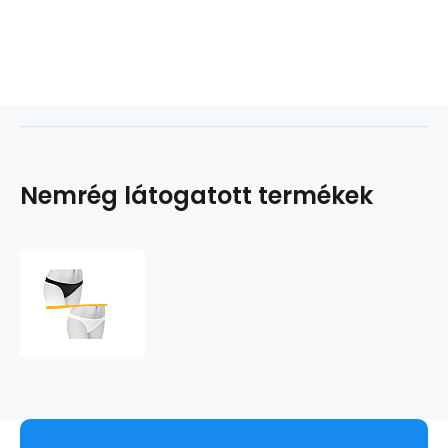
Nemrég látogatott termékek
SILUET
NANO
tangabugyi
.női