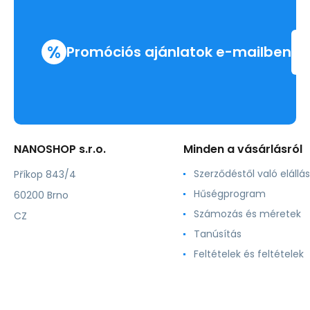
%
Promóciós ajánlatok e-mailben
NANOSHOP s.r.o.
Minden a vásárlásról
Szerződéstől való elállás
Příkop 843/4
Hűségprogram
60200 Brno
Számozás és méretek
CZ
Tanúsítás
Feltételek és feltételek