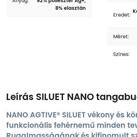
Anyag:
92% poliészter Ag+,
8% elasztán
K
Eredet:
Méret:
Színes:
Leírás
SILUET NANO tangabug
NANO AGTIVE® SILUET vékony és k
funkcionális fehérnemű minden te
Rugalmasságának és kifinomult 