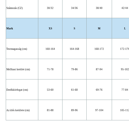
Számozás (CZ)
30/32
34/36
38/40
42/44
Mark
XS
S
M
L
Testmagasság (cm)
160-164
164-168
168-172
172-17
Mellkasi kerület (cm)
71-78
79-86
87-94
95-102
Derékkörfogat (cm)
53-60
61-68
69-76
77-84
Az ülés kerülete (cm)
81-88
89-96
97-104
105-11