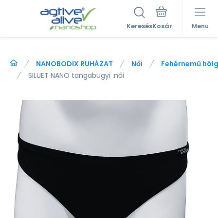
Keresés
Menu
NANOBODIX RUHÁZAT
Női
Fehérnemű höl
SILUET NANO tangabugyi .női