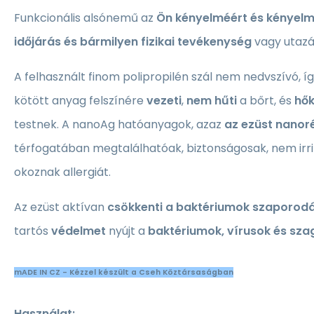
Funkcionális alsónemű az
Ön kényelméért és kényel
időjárás és bármilyen fizikai tevékenység
vagy utazá
A felhasznált finom polipropilén szál nem nedvszívó, í
kötött anyag felszínére
vezeti
,
nem hűti
a bőrt, és
hők
testnek. A nanoAg hatóanyagok, azaz
az ezüst nanor
térfogatában megtalálhatóak, biztonságosak, nem irri
okoznak allergiát.
Az ezüst aktívan
csökkenti a baktériumok szaporod
tartós
védelmet
nyújt a
baktériumok, vírusok és szag
mADE IN CZ - Kézzel készült a Cseh Köztársaságban
Használat: