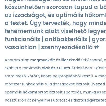
köszönhetően szorosan tapad a bőr
az izzadságot, és optimális hőkom
a testet. Úgy tervezték, hogy mind
fehérneműnk alatt viselhető legye
funkcionális | antibakteriális | gyo
vasalatlan | szennyeződésálló #
Anatómiailag
megmunkált és illeszkedő
fehérnemű,
a
szabva a maximális
alak és sziluett
érdekében. Ezüst 
tartalmazó, kötött, finom polipropilénből készül. A me
módszer funkcionális tulajdonságokat biztosít.
Elvezet
optimális
hőkomfortot
biztosít sportolás, munka és s
hosszú időn át kényelmes utazást és
tisztaságérzetet