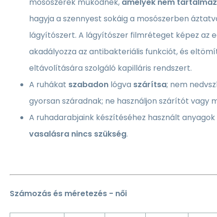
mosószerek működnek,
amelyek nem tartalmazn
hagyja a szennyest sokáig a mosószerben áztatv
lágyítószert. A lágyítószer filmréteget képez az 
akadályozza az antibakteriális funkciót, és eltömí
eltávolítására szolgáló kapilláris rendszert.
A ruhákat
szabadon
lógva
szárítsa
; nem nedvsz
gyorsan száradnak; ne használjon szárítót vagy 
A ruhadarabjaink készítéséhez használt anyagok
vasalásra nincs szükség
.
Számozás és méretezés - női