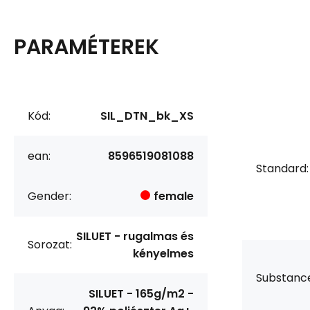
PARAMÉTEREK
Kód:
SIL_DTN_bk_XS
ean:
8596519081088
Standard:
Gender:
female
SILUET - rugalmas és
Sorozat:
kényelmes
Substanc
SILUET - 165g/m2 -