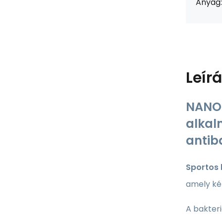
Anyag:
Leír
NANO 
alkal
antib
Sportos 
amely két
A bakteri