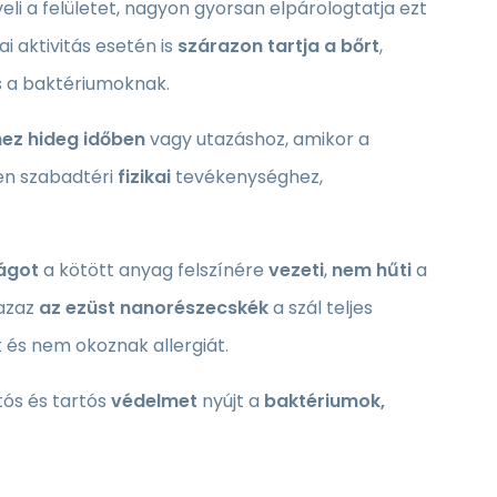
i a felületet, nagyon gyorsan elpárologtatja ezt
i aktivitás esetén is
szárazon tartja a bőrt
,
s a baktériumoknak.
hez
hideg időben
vagy utazáshoz, amikor a
en szabadtéri
fizikai
tevékenységhez,
ágot
a kötött anyag felszínére
vezeti
,
nem hűti
a
 azaz
az ezüst nanorészecskék
a szál teljes
 és nem okoznak allergiát.
rtós és tartós
védelmet
nyújt a
baktériumok,