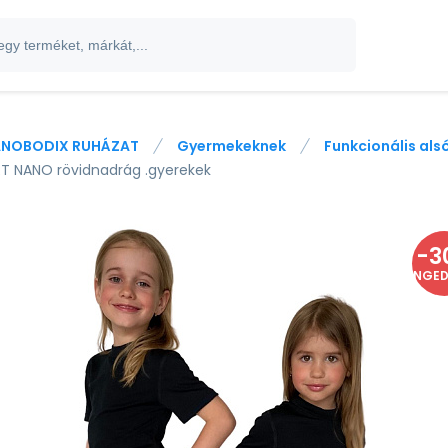
NOBODIX RUHÁZAT
Gyermekeknek
Funkcionális al
T NANO rövidnadrág .gyerekek
-
3
ENGE