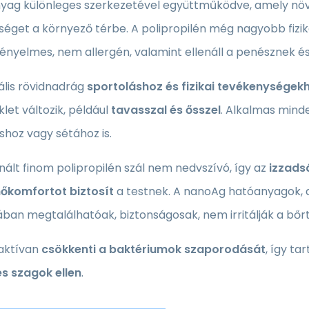
yag különleges szerkezetével együttműködve, amely növel
éget a környező térbe. A polipropilén még nagyobb fizika
ényelmes, nem allergén, valamint ellenáll a penésznek é
ális rövidnadrág
sportoláshoz és fizikai tevékenységek
et változik, például
tavasszal és ősszel
. Alkalmas mind
shoz vagy sétához is.
nált finom polipropilén szál nem nedvszívó, így az
izzads
őkomfortot biztosít
a testnek. A nanoAg hatóanyagok,
ban megtalálhatóak, biztonságosak, nem irritálják a bőrt
aktívan
csökkenti a baktériumok szaporodását
, így ta
és szagok ellen
.