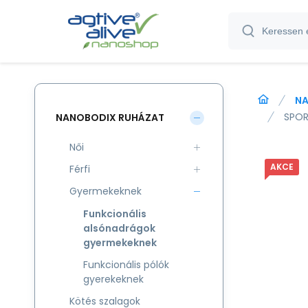
NA
SPOR
NANOBODIX RUHÁZAT
Női
AKCE
Férfi
Gyermekeknek
Funkcionális
alsónadrágok
gyermekeknek
Funkcionális pólók
gyerekeknek
Kötés szalagok