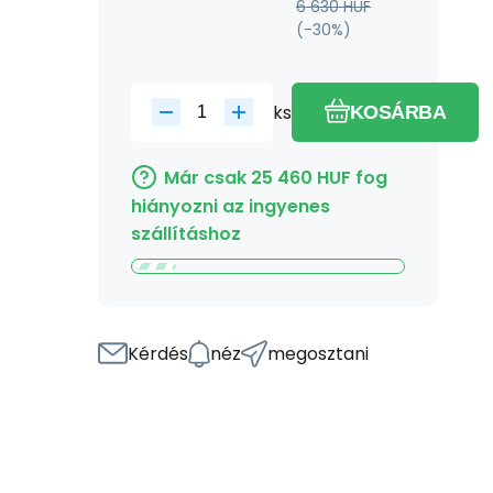
6 630
HUF
(-
30
%)
ks
KOSÁRBA
Már csak
25 460
HUF
fog
hiányozni az ingyenes
szállításhoz
Kérdés
néz
megosztani