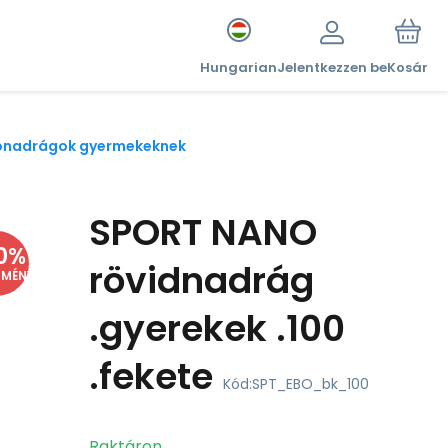
Hungarian
Jelentkezzen be
Kosár
sónadrágok gyermekeknek
SPORT NANO
0
%
rövidnadrág
DMÉNY
.gyerekek .100
.fekete
Kód:
SPT_EBO_bk_100
Raktáron