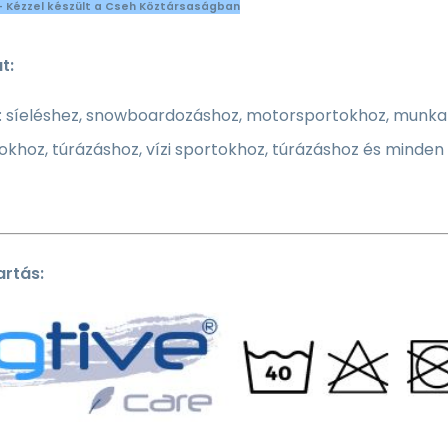
- Kézzel készült a Cseh Köztársaságban
t:
: síeléshez, snowboardozáshoz, motorsportokhoz, munkah
tokhoz, túrázáshoz, vízi sportokhoz, túrázáshoz és mind
rtás: