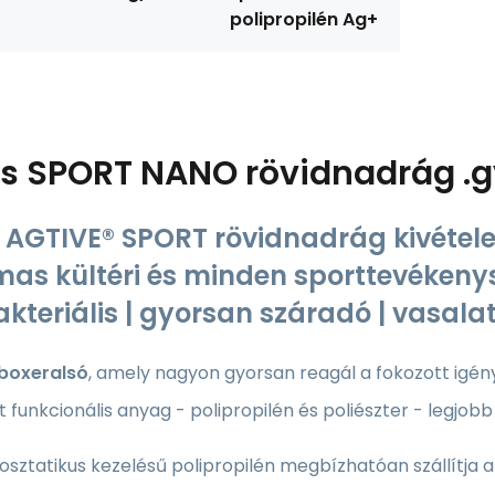
polipropilén Ag+
ás
SPORT NANO rövidnadrág .g
AGTIVE® SPORT rövidnadrág kivétele
mas kültéri és minden sporttevékenys
akteriális | gyorsan száradó | vasala
boxeralsó
, amely nagyon gyorsan reagál a fokozott igény
 funkcionális anyag - polipropilén és poliészter - legjobb
osztatikus kezelésű polipropilén megbízhatóan szállítja 