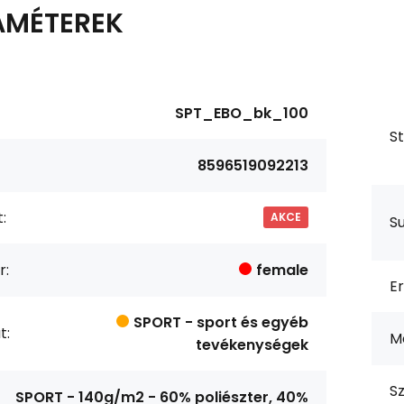
AMÉTEREK
SPT_EBO_bk_100
S
8596519092213
:
AKCE
S
r:
female
Er
SPORT - sport és egyéb
t:
M
tevékenységek
Sz
SPORT - 140g/m2 - 60% poliészter, 40%