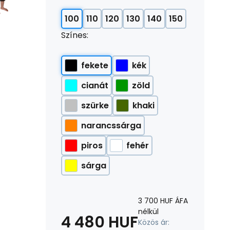
100
110
120
130
140
150
Színes:
fekete
kék
cianát
zöld
szürke
khaki
narancssárga
piros
fehér
sárga
3 700
HUF
ÁFA
nélkül
4 480
HUF
Közös ár: