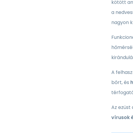
kötött an
a nedvess
nagyon k
Funkcion
hőmérsékl
kirándulá
A felhasz
bőrt, és
h
térfogatá
Az ezüst 
vírusok 