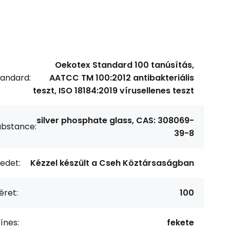
Oekotex Standard 100 tanúsítás,
tandard:
AATCC TM 100:2012 antibakteriális
teszt, ISO 18184:2019 vírusellenes teszt
silver phosphate glass, CAS: 308069-
ubstance:
39-8
edet:
Kézzel készült a Cseh Köztársaságban
éret:
100
ínes:
fekete