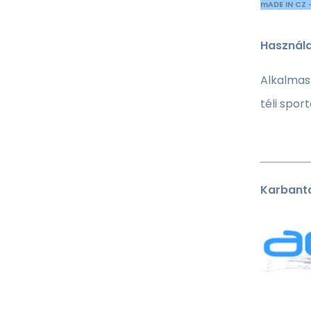
mADE IN CZ 
Használa
Alkalmas
téli spor
Karbanta