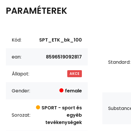
PARAMÉTEREK
Kód:
SPT_ETK_bk_100
ean:
8596519092817
Standard:
Állapot:
AKCE
Gender:
female
SPORT - sport és
Substanc
Sorozat:
egyéb
tevékenységek