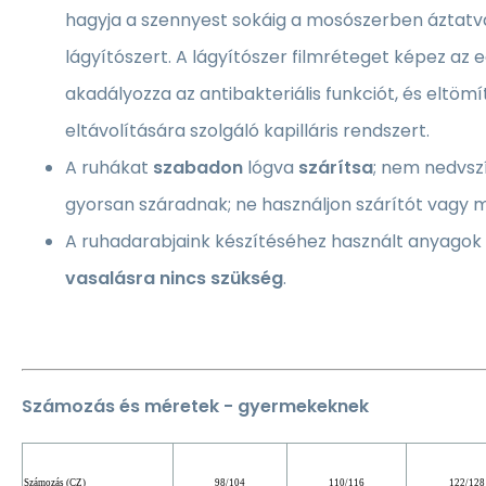
hagyja a szennyest sokáig a mosószerben áztatv
lágyítószert. A lágyítószer filmréteget képez az 
akadályozza az antibakteriális funkciót, és eltömí
eltávolítására szolgáló kapilláris rendszert.
A ruhákat
szabadon
lógva
szárítsa
; nem nedvsz
gyorsan száradnak; ne használjon szárítót vagy 
A ruhadarabjaink készítéséhez használt anyagok
vasalásra nincs szükség
.
Számozás és méretek - gyermekeknek
Számozás (CZ)
98/104
110/116
122/128