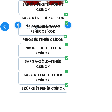
fizikai aktivitáshoz. #
vasalatla
SÁRGA-FEKETE-VÖRÖS
CSÍKOK
funkcionális | antibakteriális
| gyorsan száradó |
SÁRGA ÉS FEHÉR CSÍKOK
vasalatlan |
NARANCSSÁRGA ÉS
Hasonlítsa össze
Kedvenc
szennyeződésálló #
FEHÉR CSÍKOK
PIROS ÉS FEHÉR CSÍKOK
PIROS-FEKETE-FEHÉR
CSÍKOK
SÁRGA-ZÖLD-FEHÉR
CSÍKOK
SÁRGA-FEKETE-FEHÉR
CSÍKOK
SZÜRKE ÉS FEHÉR CSÍKOK