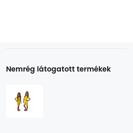
Nemrég látogatott termékek
SPORT
NANO
póló
rövidujjú
.gyerekek