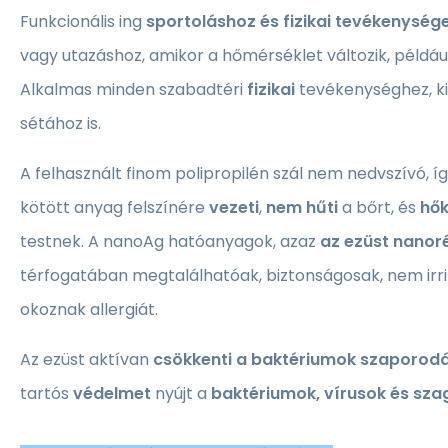
Funkcionális ing
sportoláshoz és fizikai tevékenység
vagy utazáshoz, amikor a hőmérséklet változik, példáu
Alkalmas minden szabadtéri
fizikai
tevékenységhez, k
sétához is.
A felhasznált finom polipropilén szál nem nedvszívó, í
kötött anyag felszínére
vezeti
,
nem hűti
a bőrt, és
hők
testnek. A nanoAg hatóanyagok, azaz
az ezüst nanor
térfogatában megtalálhatóak, biztonságosak, nem irri
okoznak allergiát.
Az ezüst aktívan
csökkenti a baktériumok szaporod
tartós
védelmet
nyújt a
baktériumok, vírusok és szag