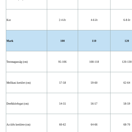
Kor
2-4 év
4-6 év
6-8 év
Mark
100
110
120
Testmagasság (cm)
95-106
108-118
120-130
Mellkasi kerület (cm)
57-58
59-60
62-64
Derékkörfogat (cm)
54-55
56-57
58-59
Az ülés kerülete (cm)
60-62
64-66
68-70