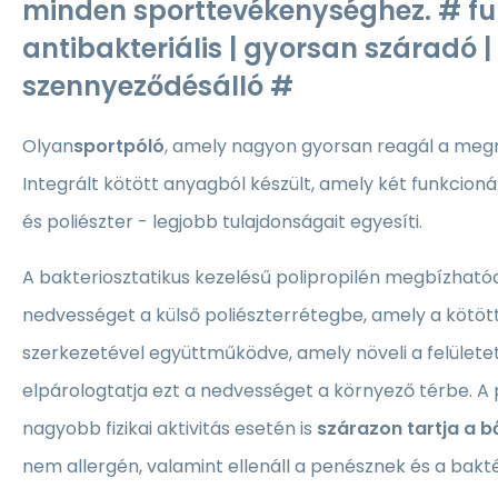
minden sporttevékenységhez. # fun
antibakteriális | gyorsan száradó |
szennyeződésálló #
Olyan
sportpóló
, amely nagyon gyorsan reagál a meg
Integrált kötött anyagból készült, amely két funkcionál
és poliészter - legjobb tulajdonságait egyesíti.
A bakteriosztatikus kezelésű polipropilén megbízhatóan
nedvességet a külső poliészterrétegbe, amely a kötöt
szerkezetével együttműködve, amely növeli a felülete
elpárologtatja ezt a nedvességet a környező térbe. A
nagyobb fizikai aktivitás esetén is
szárazon tartja a b
nem allergén, valamint ellenáll a penésznek és a bak