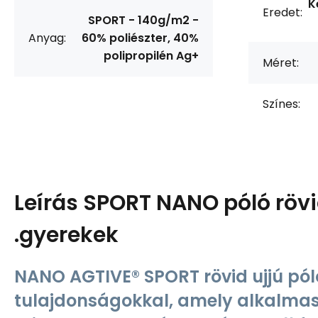
K
Eredet:
SPORT - 140g/m2 -
Anyag:
60% poliészter, 40%
polipropilén Ag+
Méret:
Színes:
Leírás
SPORT NANO póló rövi
.gyerekek
NANO AGTIVE® SPORT rövid ujjú póló
tulajdonságokkal, amely alkalmas 