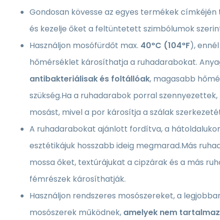
Gondosan kövesse az egyes termékek címkéjén ta
és kezelje őket a feltüntetett szimbólumok szerin
Használjon mosófürdőt max.
40°C (104°F
), enn
hőmérséklet károsíthatja a ruhadarabokat. Anya
antibakteriálisak és foltállóak
, magasabb hőmér
szükség.Ha a ruhadarabok porral szennyezettek,
mosást, mivel a por károsítja a szálak szerkezetét
A ruhadarabokat ajánlott fordítva, a hátoldalukon
esztétikájuk hosszabb ideig megmarad.Más ruha
mossa őket, textúrájukat a cipzárak és a más ru
fémrészek károsíthatják.
Használjon rendszeres mosószereket, a legjobba
mosószerek működnek,
amelyek nem tartalmazn