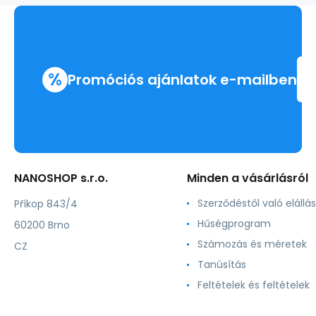
%
Promóciós ajánlatok e-mailben
NANOSHOP s.r.o.
Minden a vásárlásról
Szerződéstől való elállás
Příkop 843/4
Hűségprogram
60200 Brno
Számozás és méretek
CZ
Tanúsítás
Feltételek és feltételek