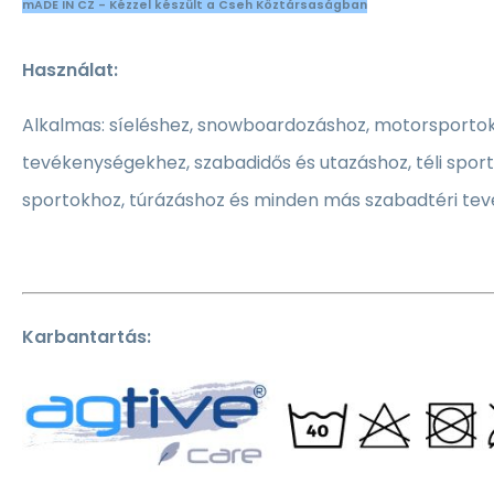
mADE IN CZ - Kézzel készült a Cseh Köztársaságban
Használat:
Alkalmas: síeléshez, snowboardozáshoz, motorsporto
tevékenységekhez, szabadidős és utazáshoz, téli sporto
sportokhoz, túrázáshoz és minden más szabadtéri te
Karbantartás: