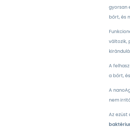
gyorsan e
bőrt, és 
Funkcion
változik,
kirándul
A felhasz
a bőrt, é
A nanoAg
nem irrit
Az ezüst
baktériu