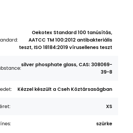
Oekotex Standard 100 tanúsítás,
tandard:
AATCC TM 100:2012 antibakteriális
teszt, ISO 18184:2019 vírusellenes teszt
silver phosphate glass, CAS: 308069-
ubstance:
39-8
edet:
Kézzel készült a Cseh Köztársaságban
éret:
XS
ínes:
szürke