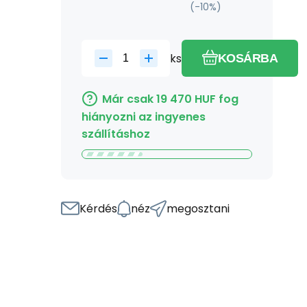
(-
10
%)
ks
KOSÁRBA
Már csak
19 470
HUF
fog
hiányozni az ingyenes
szállításhoz
Kérdés
néz
megosztani