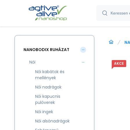
NA
NANOBODIX RUHÁZAT
Női
AKCE
Női kabátok és
mellények
Női nadrágok
Női kapucnis
pulóverek
Női ingek
Női alsónadrágok