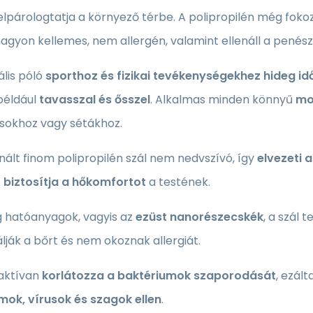
lpárologtatja a környező térbe. A polipropilén még fokozot
nagyon kellemes, nem allergén, valamint ellenáll a pené
ális póló
sporthoz és fizikai tevékenységekhez
hideg id
 például
tavasszal és ősszel
. Alkalmas minden könnyű
mo
ásokhoz vagy sétákhoz.
nált finom polipropilén szál nem nedvszívó, így
elvezeti 
s
biztosítja a hőkomfortot
a testének.
 hatóanyagok, vagyis az
ezüst nanorészecskék
, a szál 
álják a bőrt és nem okoznak allergiát.
 aktívan
korlátozza a baktériumok szaporodását
, ezál
mok, vírusok és szagok ellen
.