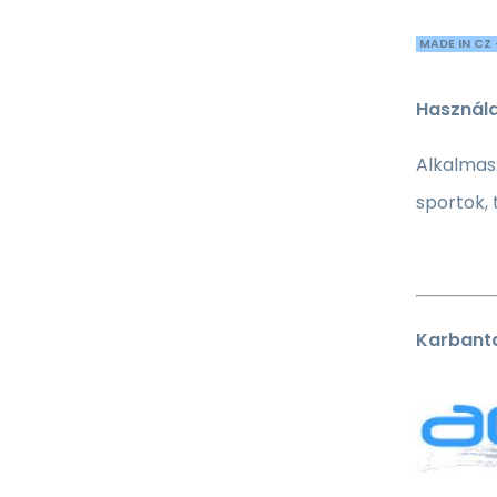
MADE IN CZ 
Használa
Alkalmas:
sportok,
Karbanta