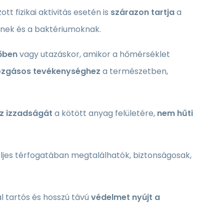
t fizikai aktivitás esetén is
szárazon tartja
a
sznek és a baktériumoknak.
őben
vagy utazáskor, amikor a hőmérséklet
zgásos tevékenységhez
a természetben,
az izzadságát
a kötött anyag felületére,
nem hűti
teljes térfogatában megtalálhatók, biztonságosak,
tal tartós és hosszú távú
védelmet nyújt a