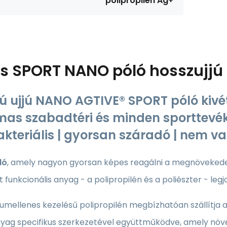
polipropilén Ag+
ás
SPORT NANO póló hosszujjú 
ú ujjú NANO AGTIVE® SPORT póló kivé
mas szabadtéri és minden sporttevék
akteriális | gyorsan száradó | nem v
ló
, amely nagyon gyorsan képes reagálni a megnövekedett
 funkcionális anyag - a polipropilén és a poliészter - legj
umellenes kezelésű polipropilén megbízhatóan szállítja 
yag specifikus szerkezetével együttműködve, amely növel