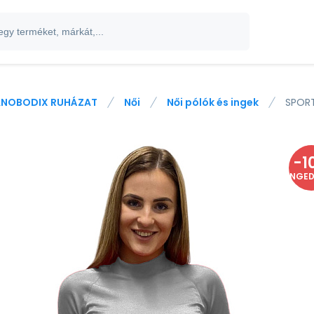
NOBODIX RUHÁZAT
Női
Női pólók és ingek
SPORT
-
1
ENGE