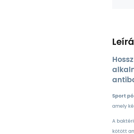
Leír
Hossz
alkal
antib
Sport pó
amely két
A baktéri
kötött an