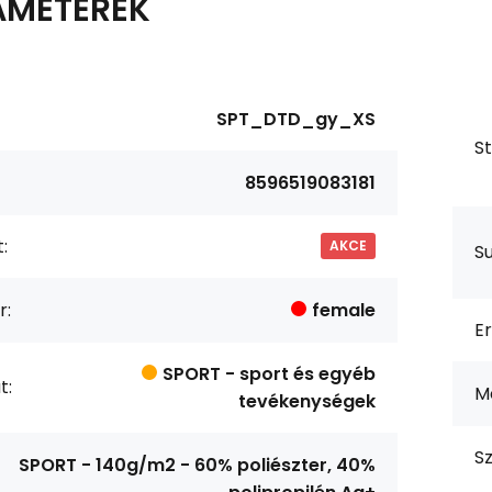
AMÉTEREK
SPT_DTD_gy_XS
S
8596519083181
:
AKCE
S
r:
female
Er
SPORT - sport és egyéb
t:
M
tevékenységek
Sz
SPORT - 140g/m2 - 60% poliészter, 40%