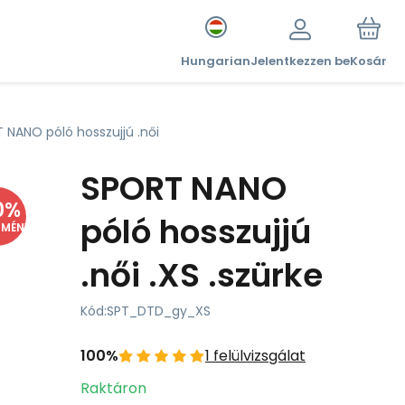
Hungarian
Jelentkezzen be
Kosár
 NANO póló hosszujjú .női
SPORT NANO
0
%
póló hosszujjú
DMÉNY
.női .XS .szürke
Kód:
SPT_DTD_gy_XS
100%
1 felülvizsgálat
Raktáron