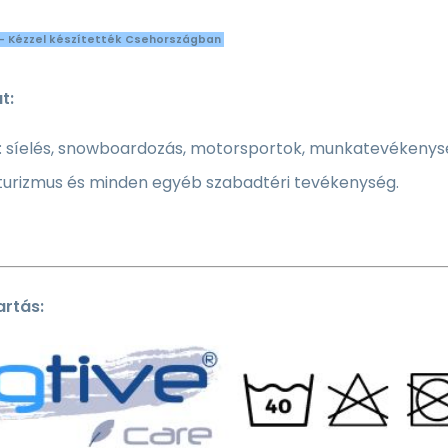
- Kézzel készítették Csehországban
t:
 síelés, snowboardozás, motorsportok, munkatevékenységek
 turizmus és minden egyéb szabadtéri tevékenység.
rtás: