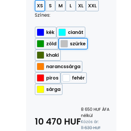
XS
S
M
L
XL
XXL
Színes:
kék
cianát
zöld
szürke
khaki
narancssárga
piros
fehér
sárga
8 650
HUF
ÁFA
nélkül
10 470
HUF
Közös ár:
11 630
HUF